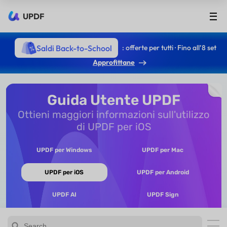
UPDF
Saldi Back-to-School
: offerte per tutti · Fino all’8 set
Approfittane
Guida Utente UPDF
Ottieni maggiori informazioni sull'utilizzo
di UPDF per iOS
UPDF per Windows
UPDF per Mac
UPDF per iOS
UPDF per Android
UPDF AI
UPDF Sign