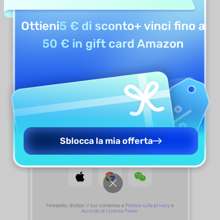
Ottieni
5 € di sconto
+ vinci fino a
50 € in gift card Amazon
Sblocca la mia offerta