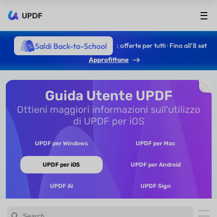
UPDF
Saldi Back-to-School
: offerte per tutti · Fino all’8 set
Approfittane
Guida Utente UPDF
Ottieni maggiori informazioni sull'utilizzo
di UPDF per iOS
UPDF per Windows
UPDF per Mac
UPDF per iOS
UPDF per Android
UPDF AI
UPDF Sign