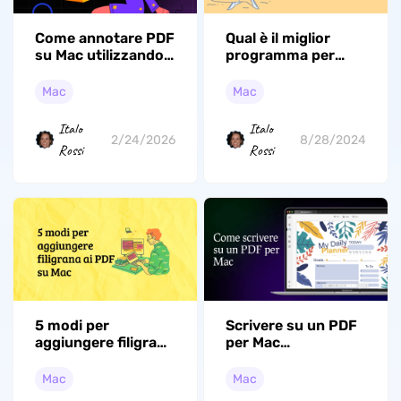
Come annotare PDF
Qual è il miglior
su Mac utilizzando
programma per
strumenti di
rimuovere
marcatura creativi
password su Mac?
Mac
Mac
(supportato da
macOS Tahoe)
Italo
Italo
2/24/2026
8/28/2024
Rossi
Rossi
5 modi per
Scrivere su un PDF
aggiungere filigrana
per Mac
a PDF su Mac
(compatibile con
macOS Tahoe)
Mac
Mac