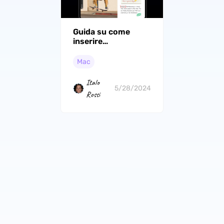
Guida su come
inserire
un'immagine in un
PDF su Mac
Mac
Italo
5/28/2024
Rossi