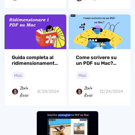
Guida completa al
Come scrivere su
ridimensionamento
un PDF su Mac?
dei PDF su Mac
(macOS Tahoe)
Mac
Mac
Italo
Italo
8/29/2024
12/24/2024
Rossi
Rossi