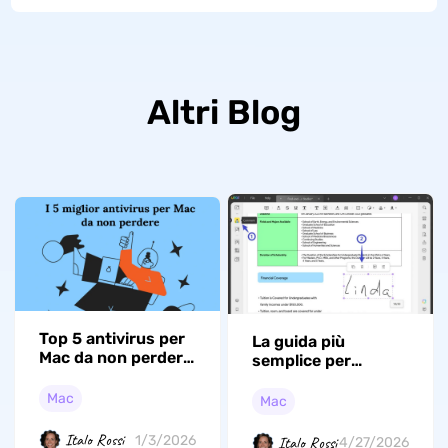
Altri Blog
Top 5 antivirus per
La guida più
Mac da non perdere
semplice per
nel 2026
rimuovere una
firma da un PDF su
Mac
Mac
Mac (incluso macOS
Tahoe)
Italo Rossi
1/3/2026
Italo Rossi
4/27/2026