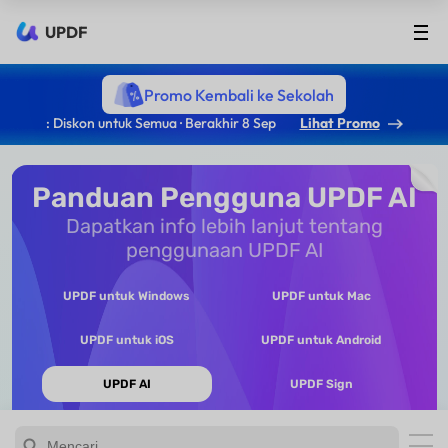
UPDF
Promo Kembali ke Sekolah
: Diskon untuk Semua · Berakhir 8 Sep
Lihat Promo
Panduan Pengguna UPDF AI
Dapatkan info lebih lanjut tentang
penggunaan UPDF AI
UPDF untuk Windows
UPDF untuk Mac
UPDF untuk iOS
UPDF untuk Android
UPDF AI
UPDF Sign