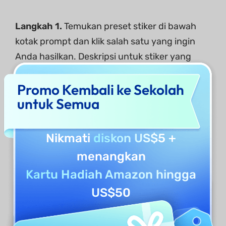
Langkah 1.
Temukan preset stiker di bawah
kotak prompt dan klik salah satu yang ingin
Anda hasilkan. Deskripsi untuk stiker yang
sesuai akan ditambahkan di bidang teks.
Promo Kembali ke Sekolah
untuk Semua
Misalnya, jika Anda mengklik "
Gelembung
pertanyaan
", itu akan menambahkan
deskripsi untuk menghasilkan segitiga biru
Nikmati
diskon US$5
+
muda dengan tanda tanya putih di
menangkan
tengahnya.
Kartu Hadiah Amazon hingga
US$50