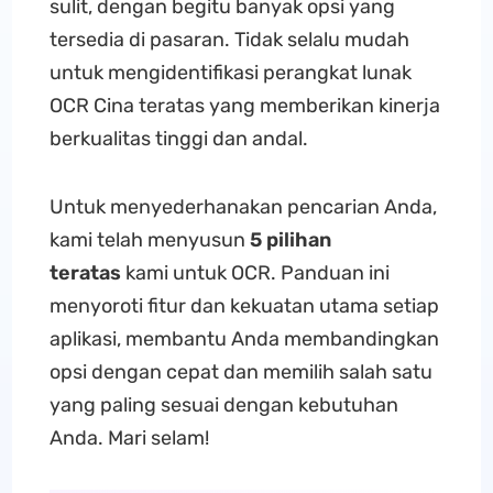
sulit, dengan begitu banyak opsi yang
tersedia di pasaran. Tidak selalu mudah
untuk mengidentifikasi perangkat lunak
OCR Cina teratas yang memberikan kinerja
berkualitas tinggi dan andal.
Untuk menyederhanakan pencarian Anda,
kami telah menyusun
5 pilihan
teratas
kami untuk OCR. Panduan ini
menyoroti fitur dan kekuatan utama setiap
aplikasi, membantu Anda membandingkan
opsi dengan cepat dan memilih salah satu
yang paling sesuai dengan kebutuhan
Anda. Mari selam!