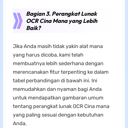
Bagian 3. Perangkat Lunak
OCR Cina Mana yang Lebih
Baik?
Jika Anda masih tidak yakin alat mana
yang harus dicoba, kami telah
membuatnya lebih sederhana dengan
merencanakan fitur terpenting ke dalam
tabel perbandingan di bawah ini. Ini
memudahkan dan nyaman bagi Anda
untuk mendapatkan gambaran umum
tentang perangkat lunak OCR Cina mana
yang paling sesuai dengan kebutuhan
Anda.