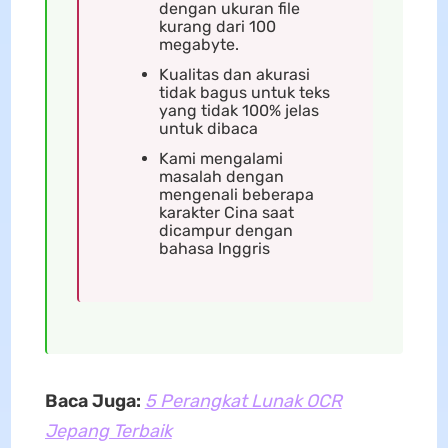
dengan ukuran file
kurang dari 100
megabyte.
Kualitas dan akurasi
tidak bagus untuk teks
yang tidak 100% jelas
untuk dibaca
Kami mengalami
masalah dengan
mengenali beberapa
karakter Cina saat
dicampur dengan
bahasa Inggris
Baca Juga:
5 Perangkat Lunak OCR
Jepang Terbaik