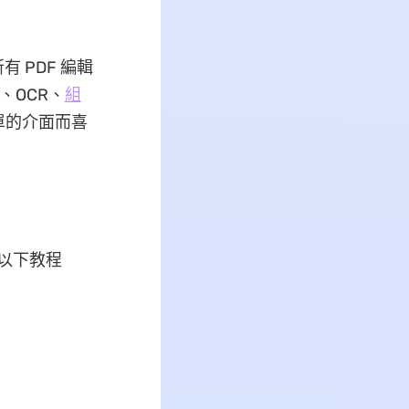
 PDF 編輯
、OCR、
組
單的介面而喜
讀以下教程