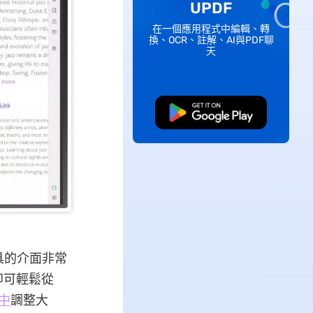
UPDF
在一個應用程式中編輯、轉
換、OCR、註解、AI與PDF聊
天
免費下載
具的介面非常
即可輕鬆從
件中
調整大