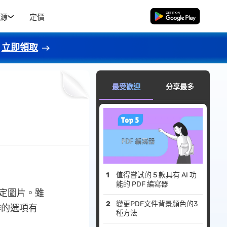
源
定價
免費下載
立即領取
最受歡迎
分享最多
值得嘗試的 5 款具有 AI 功
能的 PDF 編寫器
特定圖片。雖
變更PDF文件背景顏色的3
操作的選項有
種方法