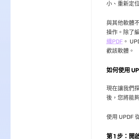
小、重新定
與其他軟體不
操作。除了編
織PDF
。 U
歡該軟體。
如何使用 UP
現在讓我們探
後，您將能
使用 UPDF
第 1 步：開啟