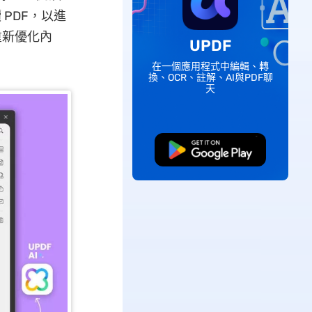
 PDF，以進
重新優化內
UPDF
在一個應用程式中編輯、轉
換、OCR、註解、AI與PDF聊
天
免費下載