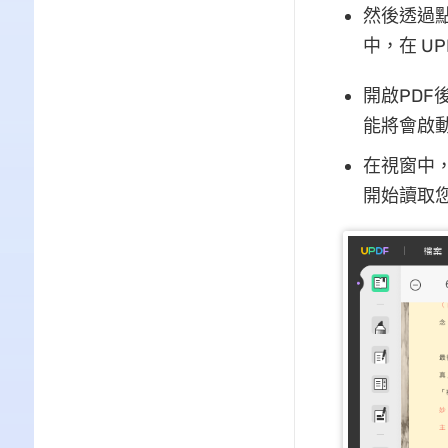
然後透過點
中，在 UP
開啟PD
能將會啟
在視窗中
開始讀取您