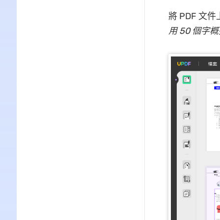
將 PDF 文
用 50 個字概