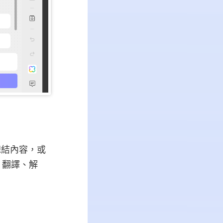
您總結內容，或
結、翻譯、解