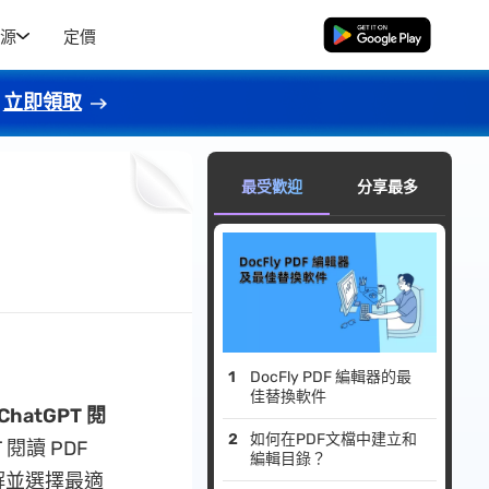
源
定價
免費下載
立即領取
最受歡迎
分享最多
DocFly PDF 編輯器的最
佳替換軟件
ChatGPT 閱
如何在PDF文檔中建立和
閱讀 PDF
編輯目錄？
解並選擇最適