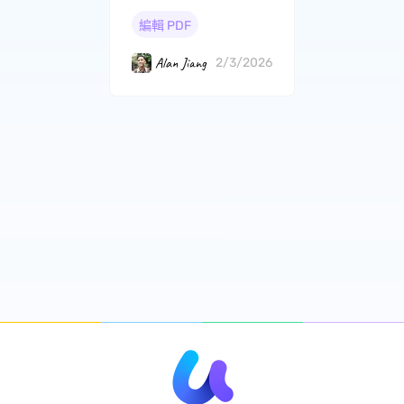
編輯 PDF
Alan Jiang
2/3/2026