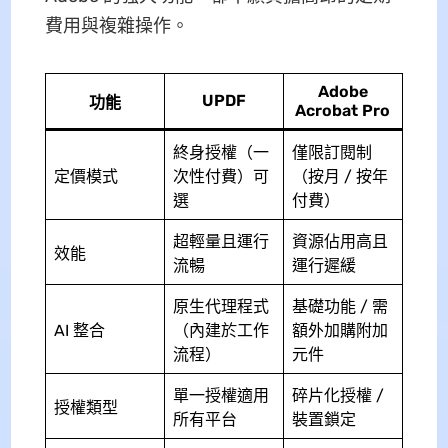
費用與複雜操作。
Adobe
UPDF
功能
Acrobat Pro
終身授權（一
僅限訂閱制
定價模式
次性付費）可
（按月 / 按年
選
付費）
超輕量且運行
資源佔用高且
效能
流暢
運行遲緩
原生代理程式
基礎功能 / 需
AI 整合
（內建於工作
額外加購附加
流程）
元件
單一授權適用
碎片化授權 /
授權類型
所有平台
裝置鎖定