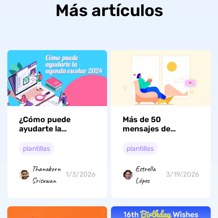
Más artículos
Más de 50
¿Cómo puede
mensajes de
ayudarte la
«Buenos días» para
agenda escolar 2026
ella o tu pareja
a mantenerte
plantillas
plantillas
(románticos,
organizado?
encantadores,
Estrella
Thanakorn
tiernos, largos,
3/19/2026
1/3/2026
López
Srisuwan
bonitos, divertidos)