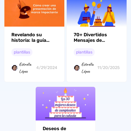
Revelando su
70+ Divertidos
historia: la guía
Mensajes de
perfecta para crear
Cumpleaños 16 Que
impresionantes
Los Harán Reír
plantillas
plantillas
presentaciones de
marca (con
Estrella
Estrella
plantillas)
4/29/2024
11/20/2025
López
López
Deseos de