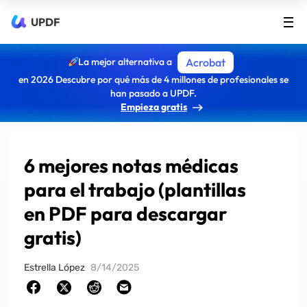
UPDF
La mejor alternativa a
Acrobat
en 2026 Descubre por qué más de 4 millones de profesionales se
han pasado a UPDF.
Empieza gratis
6 mejores notas médicas
para el trabajo (plantillas
en PDF para descargar
gratis)
Estrella López
8/14/2025