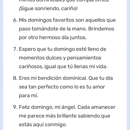
¡Sigue sonriendo, cariño!
Mis domingos favoritos son aquellos que
paso tomándote de la mano. Brindemos
por otro hermoso día juntos.
Espero que tu domingo esté lleno de
momentos dulces y pensamientos
cariñosos, igual que tú llenas mi vida.
Eres mi bendición dominical. Que tu día
sea tan perfecto como lo es tu amor
para mí.
Feliz domingo, mi ángel. Cada amanecer
me parece más brillante sabiendo que
estás aquí conmigo.