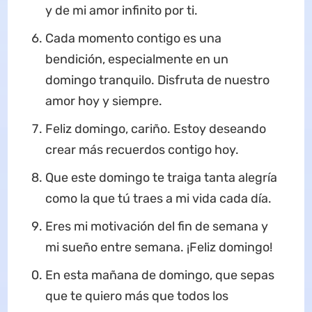
y de mi amor infinito por ti.
Cada momento contigo es una
bendición, especialmente en un
domingo tranquilo. Disfruta de nuestro
amor hoy y siempre.
Feliz domingo, cariño. Estoy deseando
crear más recuerdos contigo hoy.
Que este domingo te traiga tanta alegría
como la que tú traes a mi vida cada día.
Eres mi motivación del fin de semana y
mi sueño entre semana. ¡Feliz domingo!
En esta mañana de domingo, que sepas
que te quiero más que todos los