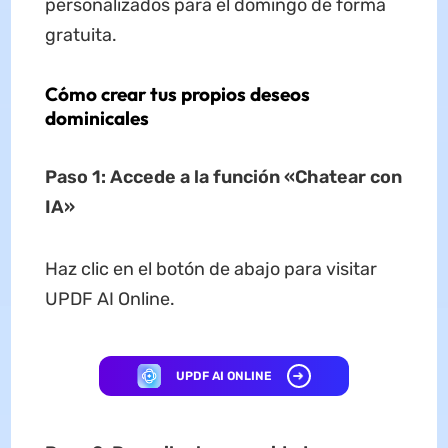
personalizados para el domingo de forma
gratuita.
Cómo crear tus propios deseos
dominicales
Paso 1: Accede a la función «Chatear con
IA»
Haz clic en el botón de abajo para visitar
UPDF AI Online.
UPDF AI ONLINE