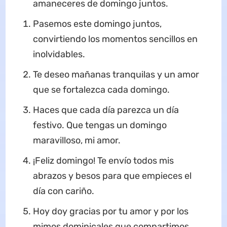
amaneceres de domingo juntos.
Pasemos este domingo juntos,
convirtiendo los momentos sencillos en
inolvidables.
Te deseo mañanas tranquilas y un amor
que se fortalezca cada domingo.
Haces que cada día parezca un día
festivo. Que tengas un domingo
maravilloso, mi amor.
¡Feliz domingo! Te envío todos mis
abrazos y besos para que empieces el
día con cariño.
Hoy doy gracias por tu amor y por los
mimos dominicales que compartimos.