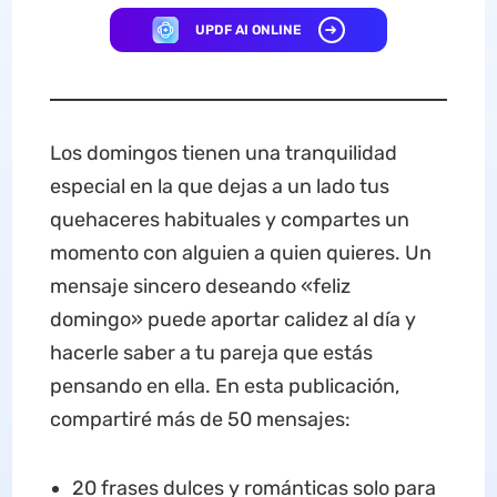
UPDF AI ONLINE
Los domingos tienen una tranquilidad
especial en la que dejas a un lado tus
quehaceres habituales y compartes un
momento con alguien a quien quieres. Un
mensaje sincero deseando «feliz
domingo» puede aportar calidez al día y
hacerle saber a tu pareja que estás
pensando en ella. En esta publicación,
compartiré más de 50 mensajes:
20 frases dulces y románticas solo para