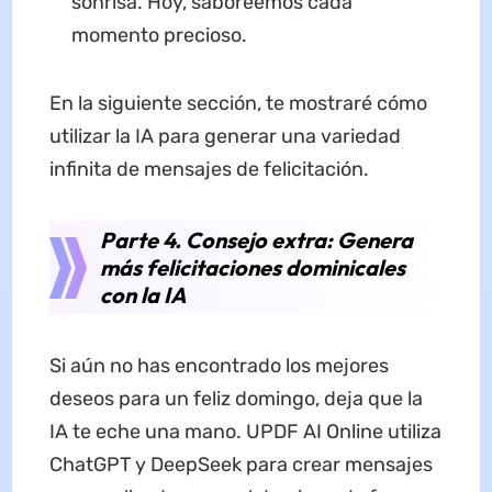
sonrisa. Hoy, saboreemos cada
momento precioso.
En la siguiente sección, te mostraré cómo
utilizar la IA para generar una variedad
infinita de mensajes de felicitación.
Parte 4. Consejo extra: Genera
más felicitaciones dominicales
con la IA
Si aún no has encontrado los mejores
deseos para un feliz domingo, deja que la
IA te eche una mano. UPDF AI Online utiliza
ChatGPT y DeepSeek para crear mensajes