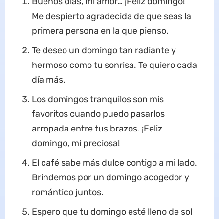
Buenos días, mi amor… ¡Feliz domingo!
Me despierto agradecida de que seas la
primera persona en la que pienso.
Te deseo un domingo tan radiante y
hermoso como tu sonrisa. Te quiero cada
día más.
Los domingos tranquilos son mis
favoritos cuando puedo pasarlos
arropada entre tus brazos. ¡Feliz
domingo, mi preciosa!
El café sabe más dulce contigo a mi lado.
Brindemos por un domingo acogedor y
romántico juntos.
Espero que tu domingo esté lleno de sol