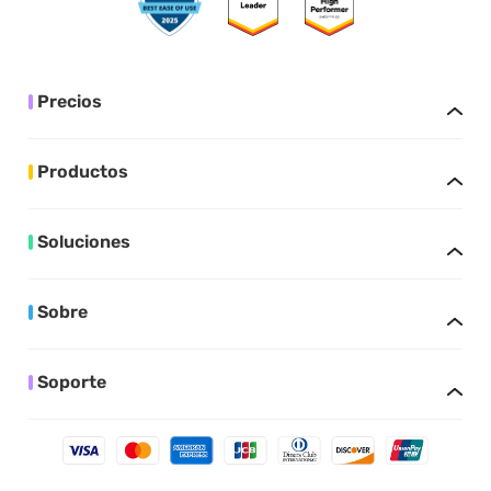
Precios
Productos
Soluciones
Sobre
Soporte