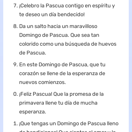
¡Celebro la Pascua contigo en espíritu y
te deseo un día bendecido!
Da un salto hacia un maravilloso
Domingo de Pascua. Que sea tan
colorido como una búsqueda de huevos
de Pascua.
En este Domingo de Pascua, que tu
corazón se llene de la esperanza de
nuevos comienzos.
¡Feliz Pascua! Que la promesa de la
primavera llene tu día de mucha
esperanza.
¡Que tengas un Domingo de Pascua lleno