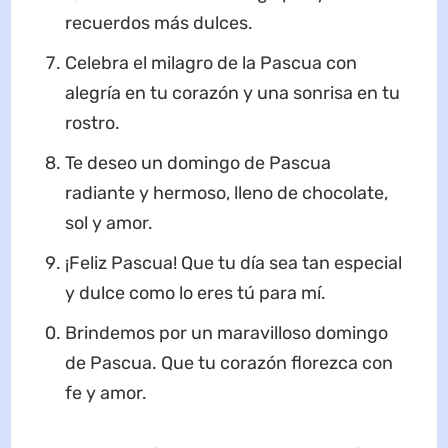
recuerdos más dulces.
Celebra el milagro de la Pascua con
alegría en tu corazón y una sonrisa en tu
rostro.
Te deseo un domingo de Pascua
radiante y hermoso, lleno de chocolate,
sol y amor.
¡Feliz Pascua! Que tu día sea tan especial
y dulce como lo eres tú para mí.
Brindemos por un maravilloso domingo
de Pascua. Que tu corazón florezca con
fe y amor.