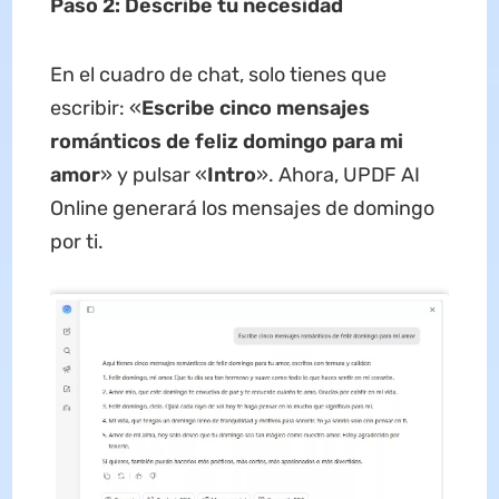
Paso 2: Describe tu necesidad
En el cuadro de chat, solo tienes que
escribir: «
Escribe cinco mensajes
románticos de feliz domingo para mi
amor
» y pulsar «
Intro
». Ahora, UPDF AI
Online generará los mensajes de domingo
por ti.