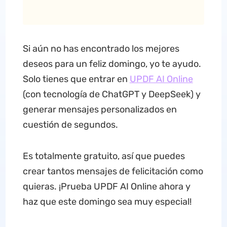
Si aún no has encontrado los mejores
deseos para un feliz domingo, yo te ayudo.
Solo tienes que entrar en
UPDF AI Online
(con tecnología de ChatGPT y DeepSeek) y
generar mensajes personalizados en
cuestión de segundos.
Es totalmente gratuito, así que puedes
crear tantos mensajes de felicitación como
quieras. ¡Prueba UPDF AI Online ahora y
haz que este domingo sea muy especial!