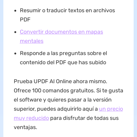
Resumir o traducir textos en archivos
PDF
Convertir documentos en mapas
mentales
Responde a las preguntas sobre el
contenido del PDF que has subido
Prueba UPDF AI Online ahora mismo.
Ofrece 100 comandos gratuitos. Si te gusta
el software y quieres pasar a la versión
superior, puedes adquirirlo aquí a
un precio
muy reducido
para disfrutar de todas sus
ventajas.