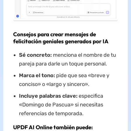
Consejos para crear mensajes de
felicitación geniales generados por IA
Sé concreto:
menciona el nombre de tu
pareja para darle un toque personal.
Marca el tono:
pide que sea «breve y
conciso» o «largo y sincero».
Incluye palabras clave:
especifica
«Domingo de Pascua» si necesitas
referencias de temporada.
UPDF AI Online también puede: