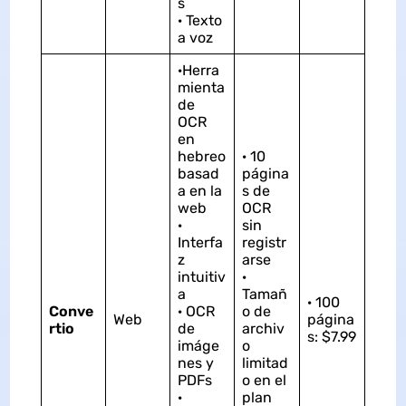
s
· Texto
a voz
·Herra
mienta
de
OCR
en
hebreo
· 10
basad
página
a en la
s de
web
OCR
·
sin
Interfa
registr
z
arse
intuitiv
·
a
Tamañ
· 100
Conve
· OCR
o de
Web
página
rtio
de
archiv
s: $7.99
imáge
o
nes y
limitad
PDFs
o en el
·
plan