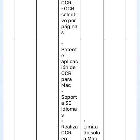
OCR
· OCR
selecti
vo por
página
s
·
Potent
e
aplicac
ión de
OCR
para
Mac
·
Soport
a 30
idioma
s
·
·
Realiza
Limita
OCR
do solo
en
a Mac