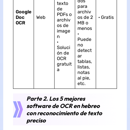
dos
texto
para
de
Google
archiv
PDFs o
Doc
Web
os de 2
· Gratis
archiv
OCR
MB o
os de
menos
image
·
n
Puede
·
no
Soluci
detect
ón de
ar
OCR
tablas,
gratuit
listas,
a
notas
al pie,
etc.
Parte 2. Los 5 mejores
software de OCR en hebreo
con reconocimiento de texto
preciso