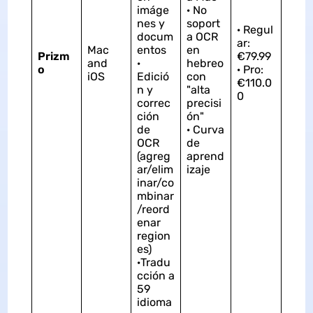
imáge
· No
nes y
soport
· Regul
docum
a OCR
ar:
Mac
entos
en
Prizm
€79.99
and
·
hebreo
o
· Pro:
iOS
Edició
con
€110.0
n y
"alta
0
correc
precisi
ción
ón"
de
· Curva
OCR
de
(agreg
aprend
ar/elim
izaje
inar/co
mbinar
/reord
enar
region
es)
·Tradu
cción a
59
idioma