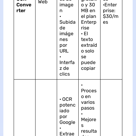
Web
Conve
image
o y 30
·Enter
rter
n
MB en
prise:
·
el plan
$30/m
Subida
Enterp
es
de
rise
imáge
· El
nes
texto
por
extraíd
URL
o solo
·
se
Interfa
puede
z de
copiar
clics
·
Proces
o en
· OCR
varios
potenc
pasos
iado
·
por
Mejore
Google
s
·
resulta
Extrae