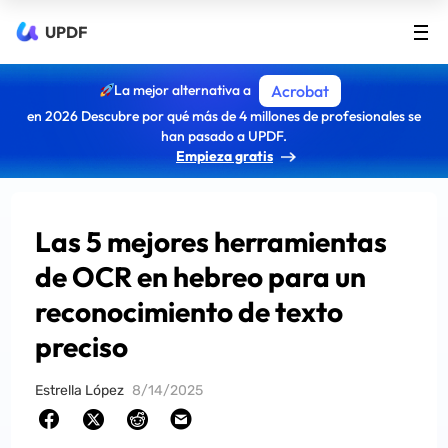
UPDF
La mejor alternativa a
Acrobat
en 2026 Descubre por qué más de 4 millones de profesionales se
han pasado a UPDF.
Empieza gratis
Las 5 mejores herramientas
de OCR en hebreo para un
reconocimiento de texto
preciso
Estrella López
8/14/2025