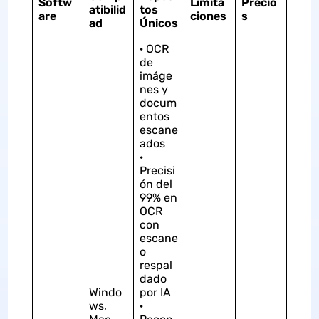
Softw
Limita
Precio
atibilid
tos
are
ciones
s
ad
Únicos
· OCR
de
imáge
nes y
docum
entos
escane
ados
·
Precisi
ón del
99% en
OCR
con
escane
o
respal
dado
Windo
por IA
ws,
·