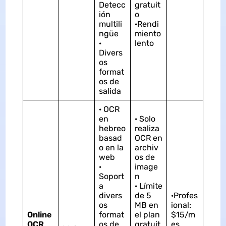
Detecc
gratuit
ión
o
multili
·Rendi
ngüe
miento
·
lento
Divers
os
format
os de
salida
· OCR
en
· Solo
hebreo
realiza
basad
OCR en
o en la
archiv
web
os de
·
image
Soport
n
a
· Límite
divers
de 5
·Profes
os
MB en
ional:
Online
format
el plan
$15/m
OCR
os de
gratuit
es