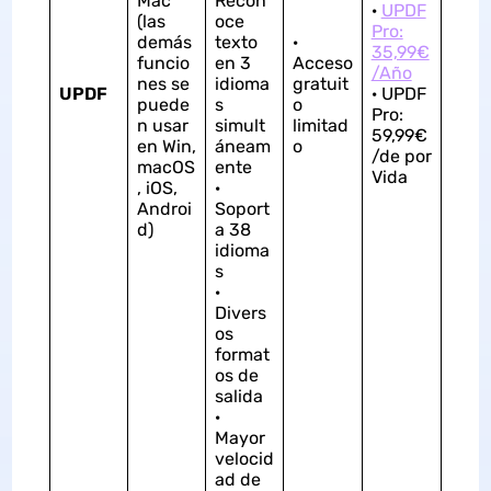
Mac
Recon
·
UPDF
(las
oce
Pro:
demás
texto
·
35,99€
funcio
en 3
Acceso
/Año
nes se
idioma
gratuit
UPDF
· UPDF
puede
s
o
Pro:
n usar
simult
limitad
59,99€
en Win,
áneam
o
/de por
macOS
ente
Vida
, iOS,
·
Androi
Soport
d)
a 38
idioma
s
·
Divers
os
format
os de
salida
·
Mayor
velocid
ad de