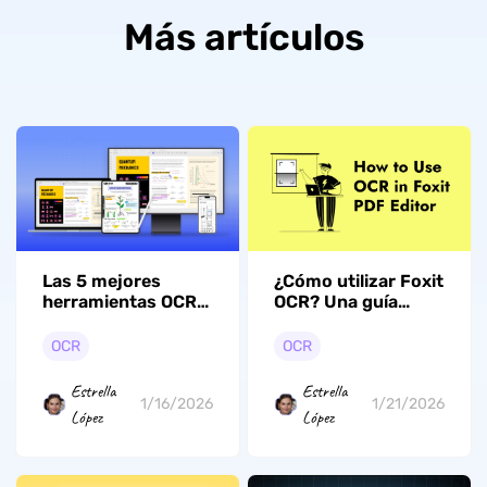
Más artículos
Las 5 mejores
¿Cómo utilizar Foxit
herramientas OCR
OCR? Una guía
para Linux que no
completa paso a
te puedes perder
paso
OCR
OCR
Estrella
Estrella
1/16/2026
1/21/2026
López
López