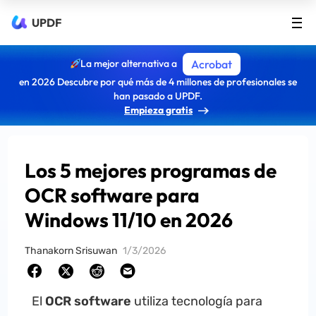
UPDF
La mejor alternativa a
Acrobat
en 2026 Descubre por qué más de 4 millones de profesionales se
han pasado a UPDF.
Empieza gratis
Los 5 mejores programas de
OCR software para
Windows 11/10 en 2026
Thanakorn Srisuwan
1/3/2026
El
OCR software
utiliza tecnología para