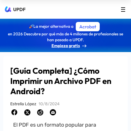
UPDF
La mejor alternativa a
Acrobat
en 2026 Descubre por qué más de 4 millones de profesionales se
han pasado a UPDF.
Empieza gratis
[Guía Completa] ¿Cómo
Imprimir un Archivo PDF en
Android?
Estrella López
10/8/2024
El PDF es un formato popular para