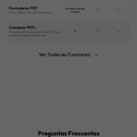
Formularios PDF
Comparar PDFs
Ver Todas las Funciones
Resume, traduce y chatea con el PDF
con IA Generativa desde el ordenador,
la aplicación móvil o la web.
Saber más>
Sincroniza archivos entre distintos
dispositivos.
Preguntas Frecuentes