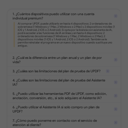
Edita texto, imágenes, enlaces y mucho
más en PDF.
1. ¿Cuántos dispositivos puedo utilizar con una cuenta
individual premium?
Convierte PDF a formatos de Office,
imágenes, texto, html y mucho más.
Convierte documentos escaneados en
2. ¿Cuál es la diferencia entre un plan anual y un plan de por
archivos PDF editables y con capacidad
vida?
de búsqueda.
3. ¿Cuáles son las limitaciones del plan de prueba de UPDF?
4. ¿Cuáles son las limitaciones del plan de prueba del Asistente
IA?
Añade resaltados, formas, stickers,
sellos y notas en PDF.
5. ¿Puedo utilizar las herramientas PDF de UPDF, como edición,
anotación, conversión, etc., si solo adquiero el Asistente IA?
6. ¿Puedo utilizar el Asistente IA si solo compro un plan de
UPDF?
Analiza 5 archivos
Protege los PDFs con contraseñas,
Haz 100 preguntas
marcas de agua o redacta
7. ¿Cómo puedo ponerme en contacto con el servicio de
información confidencial.
atención al cliente?