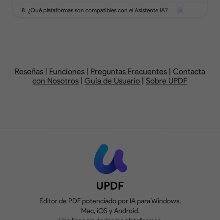
8. ¿Qué plataformas son compatibles con el Asistente IA?
Añade, elimina, reordena, gira, extrae,
divide, reemplaza o recorta páginas de
1GB, 10 MB máx. por
10 GB,
un PDF.
archivo
por
Reseñas
|
Funciones
|
Preguntas Frecuentes
|
Contacta
con Nosotros
|
Guía de Usuario
|
Sobre UPDF
Crea, rellena y firma formularios.
Se añaden marcas
de agua
Compara dos versiones de un PDF para
revisar todas las diferencias.
Convierte 2
archivos/día
UPDF
Editor de PDF potenciado por IA para Windows,
Mac, iOS y Android.