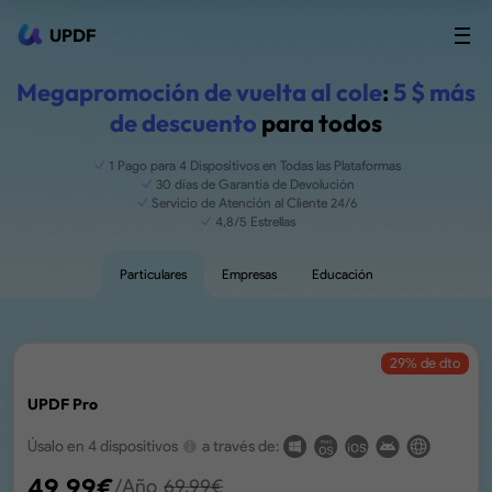
UPDF
Megapromoción de vuelta al cole
:
5 $ más
de descuento
para todos
1 Pago para 4 Dispositivos en Todas las Plataformas
30 días de Garantía de Devolución
Servicio de Atención al Cliente 24/6
4,8/5 Estrellas
Particulares
Empresas
Educación
29
% de dto
UPDF Pro
Úsalo en 4 dispositivos
a través de:
49,99
€
/Año
69,99
€