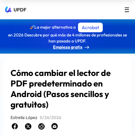
UPDF
La mejor alternativa a
Acrobat
en 2026 Descubre por qué más de 4 millones de profesionales se
han pasado a UPDF.
Empieza gratis
Cómo cambiar el lector de
PDF predeterminado en
Android (Pasos sencillos y
gratuitos)
Estrella López
5/26/2026