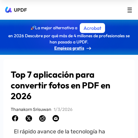
UPDF
La mejor alternativa a
Acrobat
en 2026 Descubre por qué más de 4 millones de profesionales se
han pasado a UPDF.
Empieza gratis
Top 7 aplicación para
convertir fotos en PDF en
2026
Thanakorn Srisuwan
1/3/2026
El rápido avance de la tecnología ha