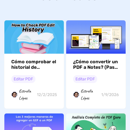
Cómo comprobar el
¿Cómo convertir un
historial de
PDF a Notes? (Paso
ediciones de un
a paso)
PDF: guía completa
Editar PDF
Editar PDF
Estrella
Estrella
12/2/2025
1/9/2026
López
López