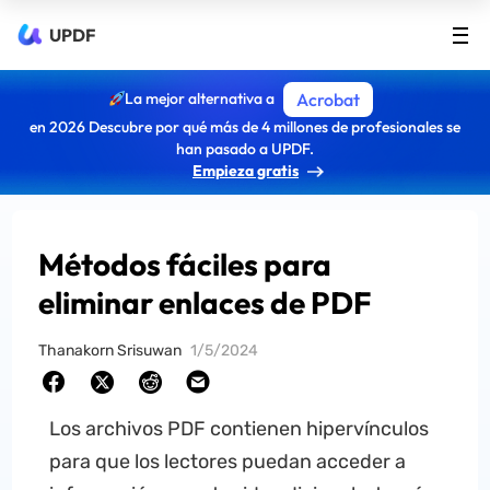
UPDF
La mejor alternativa a
Acrobat
en 2026 Descubre por qué más de 4 millones de profesionales se
han pasado a UPDF.
Empieza gratis
Métodos fáciles para
eliminar enlaces de PDF
Thanakorn Srisuwan
1/5/2024
Los archivos PDF contienen hipervínculos
para que los lectores puedan acceder a