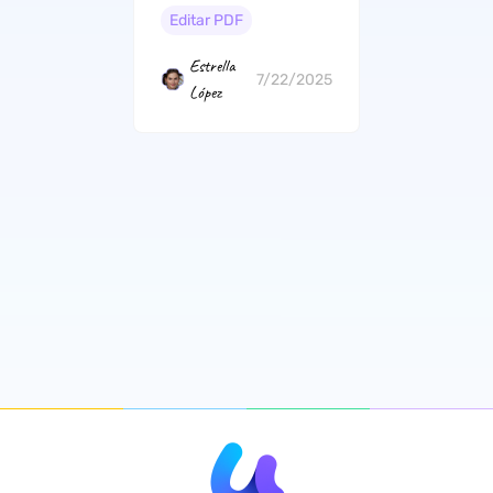
Enviar a Hijo/Hija
Editar PDF
Estrella
7/22/2025
López