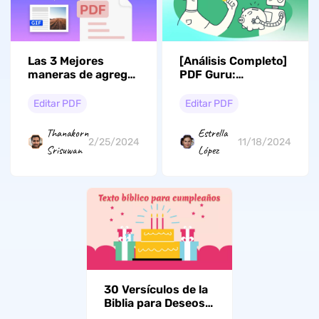
Las 3 Mejores
[Análisis Completo]
maneras de agregar
PDF Guru:
un GIF a un PDF
Características,
Precios y Mejor
Editar PDF
Editar PDF
Alternativa
Thanakorn
Estrella
2/25/2024
11/18/2024
Srisuwan
López
30 Versículos de la
Biblia para Deseos
de Cumpleaños que