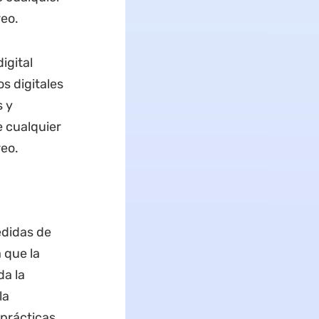
reo.
igital
s digitales
s y
e cualquier
reo.
edidas de
 que la
da la
la
 prácticas