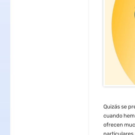
Quizás se pr
cuando hemos
ofrecen much
particulares