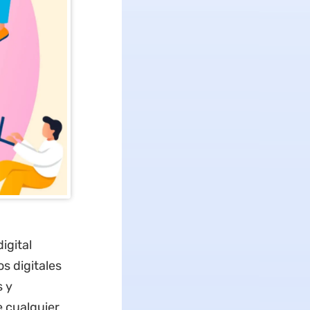
igital
s digitales
s y
e cualquier