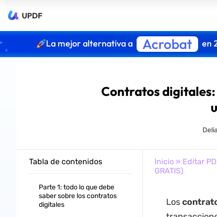
UPDF
Acrobat
La mejor alternativa a
en 
Contratos digitales:
Deli
Tabla de contenidos
Inicio
»
Editar PD
GRATIS)
Parte 1: todo lo que debe
saber sobre los contratos
Los
contrato
digitales
transaccione