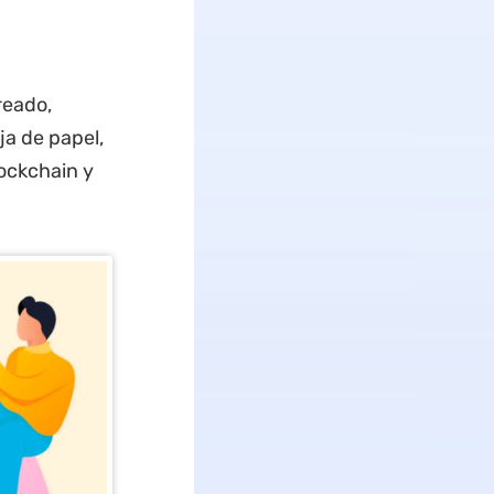
reado,
a de papel,
lockchain y