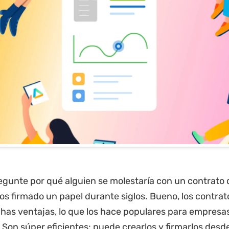
egunte por qué alguien se molestaría con un contrato d
 firmado un papel durante siglos. Bueno, los contrato
as ventajas, lo que los hace populares para empresa
. Son súper eficientes: puede crearlos y firmarlos desd