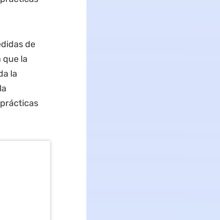
edidas de
 que la
da la
la
 prácticas