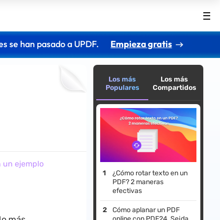
es se han pasado a UPDF.
Empieza gratis
Los más
Los más
Populares
Compartidos
n
n un ejemplo
¿Cómo rotar texto en un
PDF? 2 maneras
efectivas
Cómo aplanar un PDF
 No más
online con PDF24, Sejda