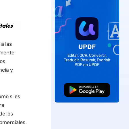
tales
a las
UPDF
lmente
Editar, OCR, Convertir,
Traducir, Resumir, Escribir
los
PDF en UPDF
ncia y
Descarga Gratuita
omo si es
ra
de los
comerciales.