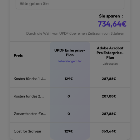
Sie sparen：
734,64
€
Durch die Wahl von UPDF über einen Zeitraum von 3 Jahren
Adobe Acrobat
UPDF Enterprise-
Pro Enterprise-
Plan
Preis
Plan
Lebenslanger Plan
Jahresplan
Kosten für das 1. Jahr
129
€
287,88
€
Kosten für das 2. Jahr
0
287,88
€
Gesamtkosten für das 3. Jahr
0
287,88
€
Cost for 3rd year
129
€
863,64
€