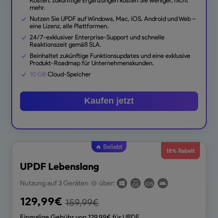
Kosten; zukünftige Ergänzungen kosten Sie weniger, nicht
mehr.
Nutzen Sie UPDF auf Windows, Mac, iOS, Android und Web –
eine Lizenz, alle Plattformen.
24/7-exklusiver Enterprise-Support und schnelle
Reaktionszeit gemäß SLA.
Beinhaltet zukünftige Funktionsupdates und eine exklusive
Produkt-Roadmap für Unternehmenskunden.
10 GB
Cloud-Speicher
Kaufen jetzt
🔥 Beliebt
18% Rabatt
UPDF Lebenslang
Nutzung auf 3 Geräten
über:
129,99
€
159,99
€
Einmalige Gebühr von
129,99
€ für UPDF.