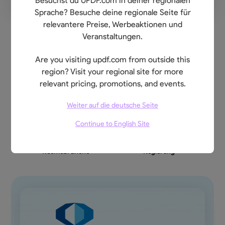
Besuchst du UPDF.com in deiner regionalen
Sprache? Besuche deine regionale Seite für
relevantere Preise, Werbeaktionen und
Veranstaltungen.
Entdecken Sie den Bürowert
von UPDF für verschiedene
Are you visiting updf.com from outside this
region? Visit your regional site for more
Branchen
relevant pricing, promotions, and events.
Weiter auf die deutsche Seite
Bankwesen
Versicherungsbranche
Continue to English Site
Gesundheitswesen
Herstellungsindustrie
Rechtsbranche
Regierung