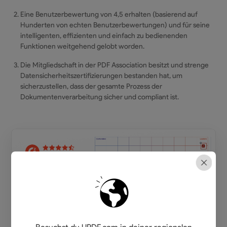
Eine Benutzerbewertung von 4,5 erhalten (basierend auf
Hunderten von echten Benutzerbewertungen) und für seine
intelligenten, effizienten und einfach zu bedienenden
Funktionen weitgehend gelobt worden.
Die Mitgliedschaft in der PDF Association besitzt und strenge
Datensicherheitszertifizierungen bestanden hat, um
sicherzustellen, dass der gesamte Prozess der
Dokumentenverarbeitung sicher und compliant ist.