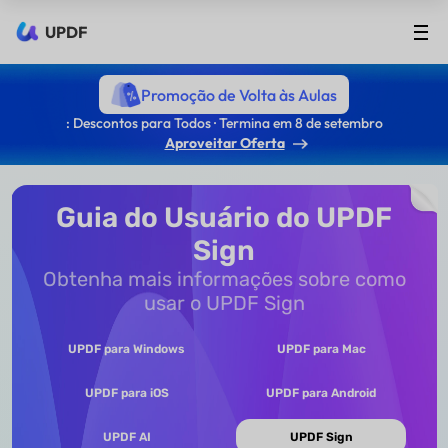
UPDF
Promoção de Volta às Aulas
: Descontos para Todos · Termina em 8 de setembro
Aproveitar Oferta
Guia do Usuário do UPDF
Sign
Obtenha mais informações sobre como
usar o UPDF Sign
UPDF para Windows
UPDF para Mac
UPDF para iOS
UPDF para Android
UPDF AI
UPDF Sign