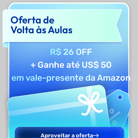
Você pode ver se os documentos estão
Oferta de
assinados na barra superior da operação. Caso
Volta às Aulas
haja alguns documentos pendentes, você
pode notificá-los novamente para concluir o
R$ 26 OFF
processo de assinatura.
+ Ganhe até US$ 50
Ação Necessária
em vale-presente da Amazon
Na guia
Ação necessária
, você pode localizar
os documentos que estão aguardando sua
assinatura. Há várias opções fornecidas em
relação a um documento que podem ser
selecionadas, com base em seu status atual.
Aproveitar a oferta