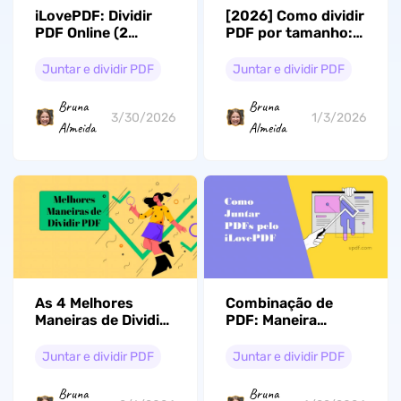
iLovePDF: Dividir
[2026] Como dividir
PDF Online (2
PDF por tamanho: 3
maneiras fáceis)
cenários diferentes
e suas soluções
Juntar e dividir PDF
Juntar e dividir PDF
Bruna
Bruna
3/30/2026
1/3/2026
Almeida
Almeida
As 4 Melhores
Combinação de
Maneiras de Dividir
PDF: Maneira
PDF
Simples de Juntar
PDF pelo iLovePDF
Juntar e dividir PDF
Juntar e dividir PDF
Bruna
Bruna