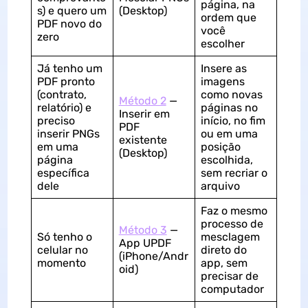
página, na
s) e quero um
(Desktop)
ordem que
PDF novo do
você
zero
escolher
Já tenho um
Insere as
PDF pronto
imagens
(contrato,
como novas
Método 2
—
relatório) e
páginas no
Inserir em
preciso
início, no fim
PDF
inserir PNGs
ou em uma
existente
em uma
posição
(Desktop)
página
escolhida,
específica
sem recriar o
dele
arquivo
Faz o mesmo
processo de
Método 3
—
Só tenho o
mesclagem
App UPDF
celular no
direto do
(iPhone/Andr
momento
app, sem
oid)
precisar de
computador