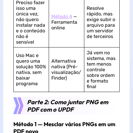
Preciso fazer
isso uma
Resolve
única vez,
rápido, mas
Método 4
—
não quero
exige subir o
Ferramenta
instalar nada
arquivo para
online
e o conteúdo
um servidor
não é
de terceiros
sensível
Já vem no
Uso Mac e
sistema, mas
quero uma
Alternativa
tem menos
solução 100%
nativa (Pré-
controle
nativa, sem
visualização/
sobre ordem
baixar
Finder)
e formato
programa
final
Parte 2: Como juntar PNG em
PDF com o UPDF
Método 1 — Mesclar vários PNGs em um
PDF novo