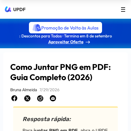
UPDF
Promoção de Volta às Aulas
: Descontos para Todos · Termina em 8 de setembro
Aproveitar Oferta
Como Juntar PNG em PDF:
Guia Completo (2026)
Bruna Almeida
7/29/2026
Resposta rápida:
Para
juntar PNG em PDF
, abra o UPDF,