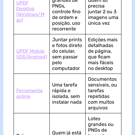
grandes de
Quem só
UPDF
PNGs,
precisa
Desktop
controle fino
juntar 2 ou 3
(Windows/M
de ordem e
imagens uma
ac)
posição, uso
única vez
recorrente
Juntar prints
Edições mais
e fotos direto
detalhadas
UPDF Mobile
do celular,
de página,
(iOS/Android)
sem passar
que ficam
pelo
mais fáceis
computador
no desktop
Documentos
Uma tarefa
sensíveis, ou
Ferramenta
rápida e
tarefas
online
isolada, sem
repetidas
instalar nada
com muitos
arquivos
Lotes
grandes ou
PNGs de
Quem já está