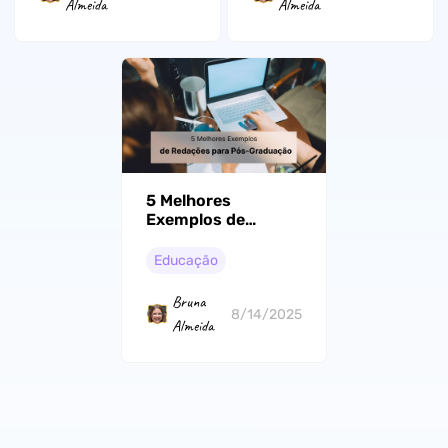
Almeida
Almeida
5 Melhores
Exemplos de
Redações para
Pós-Graduação
Educação
(Com Guia para
Escrever Redações)
Bruna
8/14/2025
Almeida