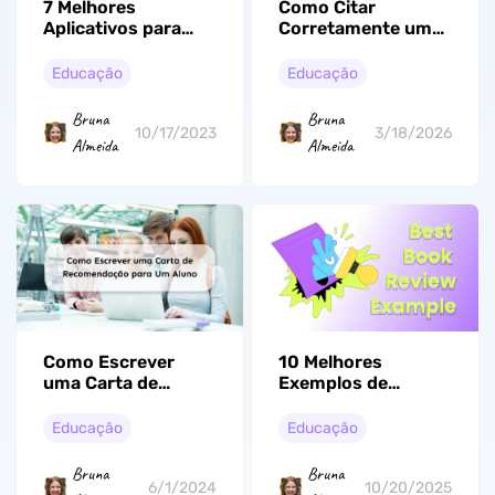
7 Melhores
Como Citar
Aplicativos para
Corretamente um
Estudantes de
Artigo Acadêmico:
Direito Que Você
Um Guia Prático
Educação
Educação
Precisa Baixar
Bruna
Bruna
10/17/2023
3/18/2026
Almeida
Almeida
Como Escrever
10 Melhores
uma Carta de
Exemplos de
Recomendação
Resenhas de Livro
para Um Aluno:
para Estudantes
Educação
Educação
Aprenda com
Universitários
Exemplos
Bruna
Bruna
6/1/2024
10/20/2025