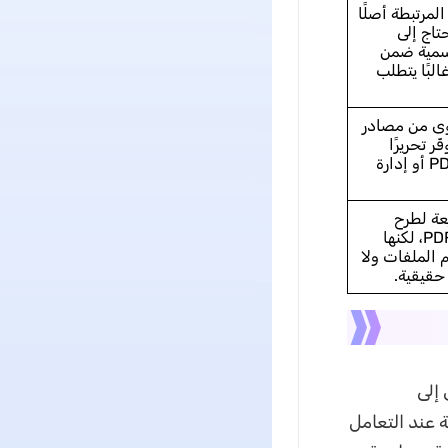
مرتبطة أصلًا
Adob وتحتاج إلى
سمية ضمن
البًا يتطلب
ى من مصادر
ّر تحريرًا
مباشرًا لتنسيق PDF أو إدارة
عة لطرح
أسئلة على ملف PDF، لكنها
الملفات ولا
حقيقية.
دي إلى
 عند التعامل