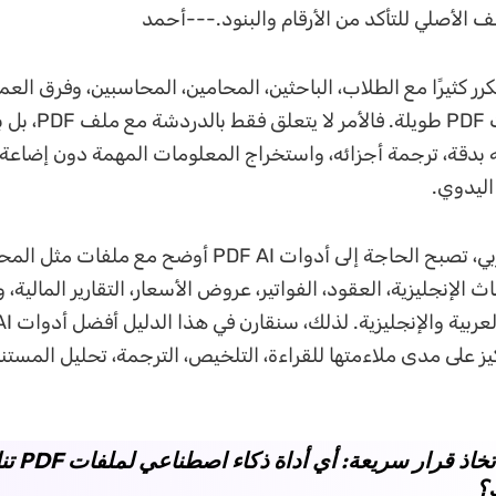
ف الأصلي للتأكد من الأرقام والبنود.---أحمد
ر كثيرًا مع الطلاب، الباحثين، المحامين، المحاسبين، وفرق العم
يوميًا مع ملفات PDF طوي
بدقة، ترجمة أجزائه، واستخراج المعلومات المهمة دون إضاعة
اليدوي.
في السوق العربي، تصبح الحاجة إلى أدوات PDF AI أوضح مع ملفا
ث الإنجليزية، العقود، الفواتير، عروض الأسعار، التقارير المالية، 
التركيز على مدى ملاءمتها للقراءة، التلخيص، الترجمة، تحليل المست
مصفوفة اتخاذ قرار س
؟