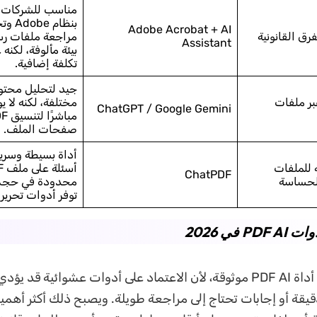
مناسب للشركات ال
بنظام e
Adobe Acrobat + AI
ق القانونية
مراجعة ملفات ر
Assistant
بيئة مألوفة، لكنه غ
تكلفة إضافية.
جيد لتحليل محتو
بر ملفات
مختلفة، لكنه لا يوف
ChatGPT / Google Gemini
صفحات الملف.
أداة بسيطة وسري
 للملفات
ChatPDF
الحساسة
محدودة في حجم 
توفر أدوات تحرير 
تحتاج اليوم إلى أداة PDF AI موثوقة، لأن الاعتماد على أدوات عشوائية قد يؤ
قة أو إجابات تحتاج إلى مراجعة طويلة. ويصبح ذلك أكثر أهمية