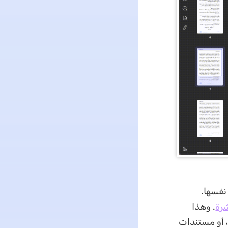
اعد UPDF على تقليل هذا التنقل لأنه يدمج أدوات PDF AI داخل بيئة PDF نفسها.
رة
. وهذا
، أو مستندات