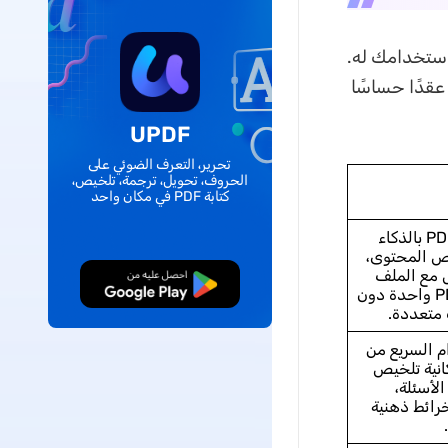
يقة استخدامك له.
عقدًا حساسًا
UPDF
تحرير، التعرف الضوئي على
الحروف، تحويل، ترجمة، تلخيص،
كتابة PDF في مكان واحد
يجمع بين قراءة PDF بالذكاء
ص المحتوى،
ل مع الملف
تنزيل مجاني
داخل مساحة PDF واحدة دون
 متعددة.
 السريع من
انية تلخيص
لأسئلة،
خرائط ذهنية