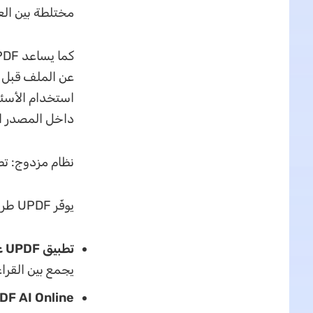
مختلطة بين العر
عن الملف قبل ا
استخدام الأسئل
داخل المصدر ا
نظام مزدوج: تط
يوفّر UPDF طريقتين للاستخدام:
تطبيق UPDF على سطح المكتب والجوال:
يجمع بين القراء
DF AI Online: