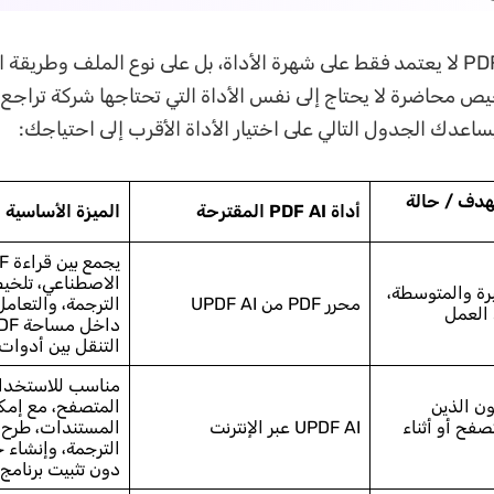
اختيار أداة PDF AI لا يعتمد فقط على شهرة الأداة، بل على نوع الملف وطر
يص محاضرة لا يحتاج إلى نفس الأداة التي تحتاجها شركة تراجع 
ا. يساعدك الجدول التالي على اختيار الأداة الأقرب إلى احتياجك:
هدف / حالة
أداة PDF AI المقترحة
الميزة الأساسية
الاصطناعي، تلخي
ة والمتوسطة،
محرر PDF من UPDF AI
الترجمة، والتعام
 العمل
التنقل بين أدوات
مناسب للاستخدام
ون الذين
المتصفح، مع إمك
فح أو أثناء
UPDF AI عبر الإنترنت
المستندات، طرح ا
الترجمة، وإنشاء 
دون تثبيت برنامج.