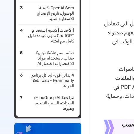
OpenAI Sora: كيفية
الوصول، تاريخ الإصدار،
الأسعار والمزيد
ل التي تتعامل
[الأحدث] كيفية استخدام
لة. فالأمر لا يتعلق فقط بالدردشة مع ملف PDF، بل بفهم محتواه
ChatGPT بدون قيود: دليل
 الوقت في
كامل مع أمثلة
صمّم اسم علامة تجارية
جذاب باستخدام مولّد
الاختصارات اختصار AI
ت مثل المحاضرات
4 بدائل قوية لبدائل برنامج
والملفات
Grammarly - دعم اللغة
العربية
المختلطة بين العربية والإنجليزية. لذلك، سنقارن في هذا الدليل أفضل أدوات PDF AI في
ندات، وحماية
مراجعة MindGrasp AI:
الميزات، السعر، التقييم،
وغيرها
ريعة: أي أداة ذكاء اصطناعي لملفات PDF تناسب