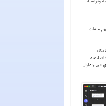
ة ودراسية.
فهم ملفات
ى أداة ذكاء
خاصة عند
وي على جداول