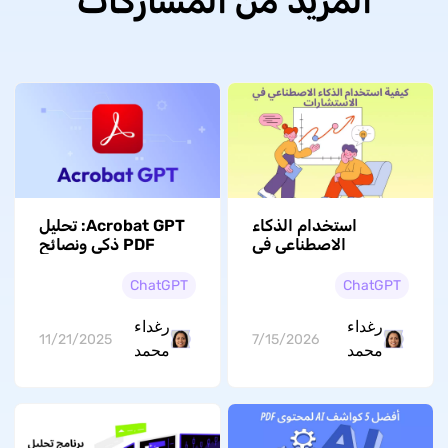
المزيد من المشاركات
استخدام الذكاء
Acrobat GPT: تحليل
الاصطناعي في
PDF ذكي ونصائح
الاستشارات: من تحليل
لتسريع سير عمل
التقارير إلى تقديم
المستندات في عام
ChatGPT
ChatGPT
التوصيات
2026
رغداء
رغداء
11/21/2025
7/15/2026
محمد
محمد