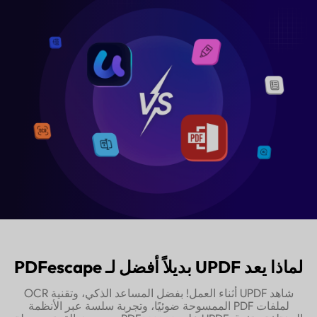
لماذا يعد UPDF بديلاً أفضل لـ PDFescape
شاهد UPDF أثناء العمل! بفضل المساعد الذكي، وتقنية OCR
لملفات PDF الممسوحة ضوئيًا، وتجربة سلسة عبر الأنظمة