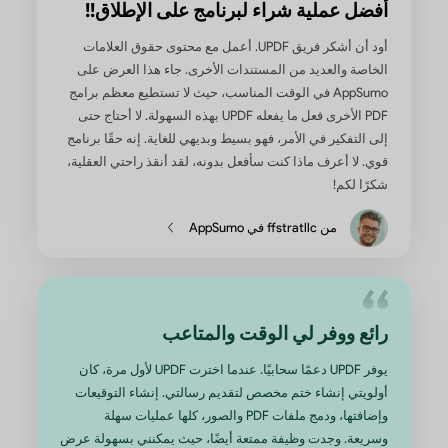
حلل ومحرر PDF مع AI
”يعجبني سهولة استخدامه لجميع متطلبات PDF الخاصة بي.
يمكنني فتح أي ملف PDF لدي به بكل سهولة. وأحب أيضًا أنه
أحتاج إلى المساعدة والدعم، فهم على بعد نقرة واحدة.
ولكي أكون صادقًا، فإن ملفات PDF موجودة في كل مكان، فأنا
أستخدمه باستمرار طوال اليوم كل يوم. أحب عدد ميزات PDF
تمتع بها بالإضافة إلى إمكانيات الذكاء الاصطناعي لتلخيص
 خرائط ذهنية للمعلومات. إنه سهل الاستخدام تمامًا ولا
أي خبرة أو معرفة لاستخدامه.“
من جوزيف ك. في G2