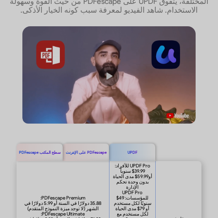
المختلفة، يتفوق UPDF على PDFescape من حيث القوة وسهولة
الاستخدام. شاهد الفيديو لمعرفة سبب كونه الخيار الأذكى.