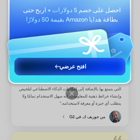
لـ PDFescape
احصل على
خصم 5 دولارات
+ اربح حتى
بطاقة هدايا Amazon بقيمة 50 دولارًا
افتح عرضي