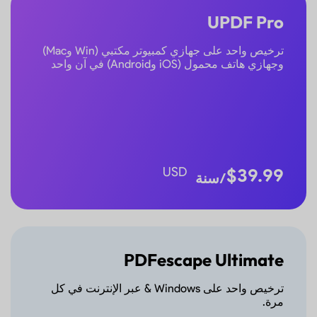
UPDF Pro
ترخيص واحد على جهازي كمبيوتر مكتبي (Win وMac)
وجهازي هاتف محمول (iOS وAndroid) في آن واحد
USD
$
39.99
/سنة
PDFescape Ultimate
ترخيص واحد على Windows & عبر الإنترنت في كل
مرة.