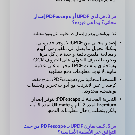
لتلخيص والترجمة على تبسيط الموضوعات المعقدة.
إمكانية الوصول متعدد الأجهزة يمكنني الدراسة في أي
س2. هل لدى UPDF أو PDFescape إصدار
في أي وقت. بالإضافة إلى ذلك، فهو ميسور التكلفة، مما
مجاني؟ وما هي قيوده؟
“
كلا البرنامجين يوفران إصدارات مجانية، لكن بقيود مختلفة:
Tru
إصدار مجاني من UPDF: لا يوجد حد زمني.
يمكنك تحويل ما يصل إلى ملفين في اليوم،
ومعالجة ملفين دفعة واحدة في كل مرة،
وتجربة التعرف الضوئي على الحروف OCR،
وستحتوي ملفات PDF المحررة على علامة
مائية. لا توجد معلومات دفع مطلوبة
ي وسريع!
النسخة المجانية من PDFescape: متاح فقط
كإصدار عبر الإنترنت مع أدوات تحرير وتعليقات
لقد أتيحت لي مؤخرًا الفرصة لتجربة UPDF. أكثر ما أعجبني فيه
توضيحية محدودة.
ى سهولة استخدامه. على عكس بعض برامج قراءة
التجربة المجانية لـ PDFescape: يتوفر إصدار
Premium لمدة 7 أيام و Ultimate لمدة 5 أيام،
ملفات PDF الأخرى التي قد تكون معقدة بسبب كثرة الميزات
ولكن يتطلب إدخال معلومات الدفع.
والخيارات، يتميز UPDF بواجهة بسيطة وسهلة الاستخدام، مما
لتنقل والعثور على الأدوات التي أحتاجها. كما أنني أقدر
س3. كيف يقارن UPDF بـ PDFescape من حيث
التوافق عبر الأنظمة الأساسية؟
سرعته العالية، حيث يفتح ملفات PDF بسرعة دون أي تأخير.