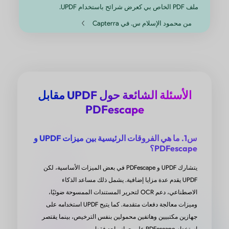
 اصطناعي مذهل لتحليل مقالات علم
ياء بسرعة!
 لقد استخدمت هذا التطبيق لأنه يمكنه العثور على
صيل بسرعة كبيرة وشرحها بجمل مبسطة خاصة في
 الأحياء
“
الأسئلة الشائعة حول UPDF مقابل
PDFescape
فاطمي زارع جوجل بلاي
س1. ما هي الفروقات الرئيسية بين ميزات UPDF و
PDFescape؟
U ثورة في روتين مذاكرتي
يتشارك UPDF و PDFescape في بعض الميزات الأساسية، لكن
UPDF يقدم عدة مزايا إضافية. يشمل ذلك مساعد الذكاء
”لقد أحدث UPDF ثورة في روتين مذاكرتي. حيث تساعدني
الاصطناعي، دعم OCR لتحرير المستندات الممسوحة ضوئيًا،
التحرير والتعليقات التوضيحية السهلة في تخصيص
وميزات معالجة دفعات متقدمة. كما يتيح UPDF استخدامه على
جهازين مكتبيين وهاتفين محمولين بنفس الترخيص، بينما يقتصر
ظات بكفاءة بينما تساعدني أدوات الذكاء الاصطناعي
استخدام PDFescape على جهاز واحد فقط.