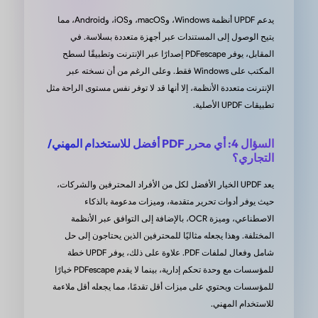
 البديهية وأداؤه السريع يجعلان منه منتجًا متميزًا في
يدعم UPDF أنظمة Windows، وmacOS، وiOS، وAndroid، مما
زدحم، وأنا متحمسة لمواصلة استخدامه في المستقبل.
يتيح الوصول إلى المستندات عبر أجهزة متعددة بسلاسة. في
المقابل، يوفر PDFescape إصدارًا عبر الإنترنت وتطبيقًا لسطح
المكتب على Windows فقط. وعلى الرغم من أن نسخته عبر
من i_CEO في متجر التطبيقات App Store
الإنترنت متعددة الأنظمة، إلا أنها قد لا توفر نفس مستوى الراحة مثل
تطبيقات UPDF الأصلية.
السؤال 4: أي محرر PDF أفضل للاستخدام المهني/
التجاري؟
 عملية شراء لبرنامج على الإطلاق!!
يعد UPDF الخيار الأفضل لكل من الأفراد المحترفين والشركات،
أود أن أشكر فريق UPDF. أعمل مع محتوى حقوق العلامات
حيث يوفر أدوات تحرير متقدمة، وميزات مدعومة بالذكاء
الاصطناعي، وميزة OCR، بالإضافة إلى التوافق عبر الأنظمة
 والعديد من المستندات الأخرى. جاء هذا العرض على
المختلفة. وهذا يجعله مثاليًا للمحترفين الذين يحتاجون إلى حل
AppSumo في الوقت المناسب، حيث لا تستطيع معظم برامج
شامل وفعال لملفات PDF. علاوة على ذلك، يوفر UPDF خطة
PDF الأخرى فعل ما يفعله UPDF بهذه السهولة. لا أحتاج حتى
للمؤسسات مع وحدة تحكم إدارية، بينما لا يقدم PDFescape خيارًا
تفكير في الأمر، فهو بسيط وبديهي للغاية. إنه حقًا برنامج
للمؤسسات ويحتوي على ميزات أقل تقدمًا، مما يجعله أقل ملاءمة
ا أعرف ماذا كنت سأفعل بدونه، لقد أنقذ راحتي العقلية،
للاستخدام المهني.