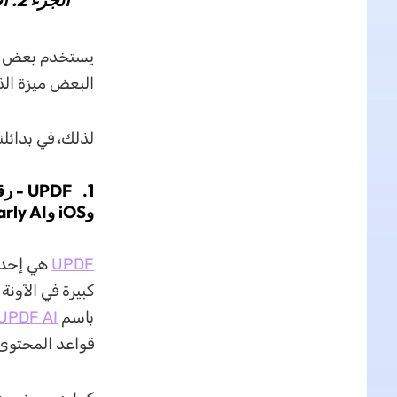
البعض ميزة الذك
لذلك، في بدائلنا
وiOS وInstemarly AI
UPDF
هي إحدى 
باسم
UPDF AI
قواعد المحتوى 