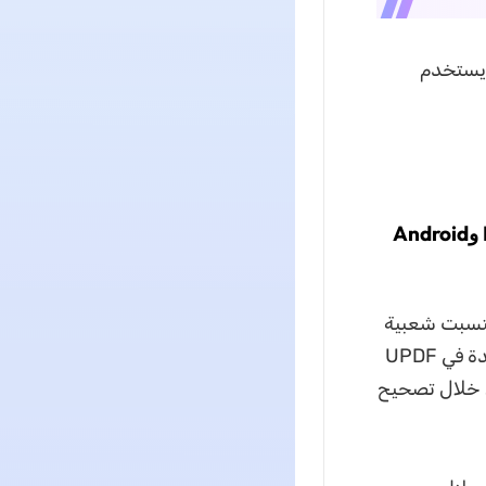
بينما يستخدم
1. UPDF - رقم 1. بديل Grammarly AI لنظام التشغيل Windows وMac وAndroid
كتسبت شعبية
كبيرة في الآونة الأخيرة نظراً لفعاليتها وكفاءتها. تُعرف إحدى أكثر الميزات المفيدة في UPDF
ن خلال تصحيح