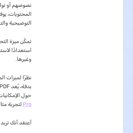
نصوصهم أو توليد
التوضيحية والت
تمكّن ميزة التحويل في UPDF المس
وغيرها.
حول الإمكانيات الرائعة لـ UPDF في الفيديو الم
Pro
لتجربة مثال
أعتقد أنك تريد