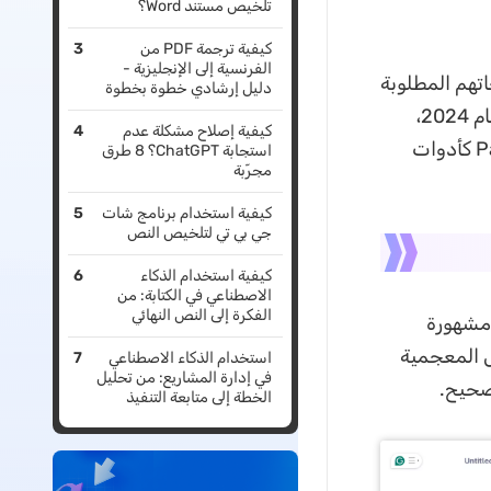
تلخيص مستند Word؟
كيفية ترجمة PDF من
الفرنسية إلى الإنجليزية -
تهم المطلوبة
دليل إرشادي خطوة بخطوة
ويقدم بعض الميزات المميزة. تُفصّل هذه المقالة أفضل بدائل Grammarly لعام 2024،
كيفية إصلاح مشكلة عدم
وتبرز UPDF وProWritingAid وChatGPT و GrammarLookup و PaperRater كأدوات
استجابة ChatGPT؟ 8 طرق
مجرّبة
كيفية استخدام برنامج شات
جي بي تي لتلخيص النص
كيفية استخدام الذكاء
الاصطناعي في الكتابة: من
الفكرة إلى النص النهائي
ي مشهورة
ل المعجمية
استخدام الذكاء الاصطناعي
في إدارة المشاريع: من تحليل
تصحيح.
الخطة إلى متابعة التنفيذ