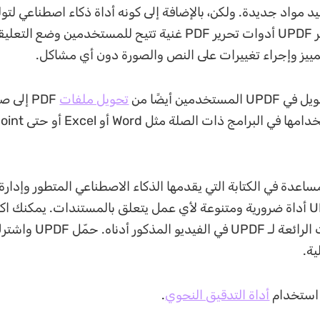
 مواد جديدة. ولكن، بالإضافة إلى كونه أداة ذكاء اصطناعي لتول
المحتويات، يوفر UPDF أدوات تحرير PDF غنية تتيح للمستخدمين وضع الت
مييز وإجراء تغييرات على النص والصورة دون أي مشاكل.
تخدمين أيضًا من
تحويل ملفات
PDF إلى
استعدادًا لاستخدامها في الب
بدقة، يُعد UPDF أداة ضرورية ومتنوعة لأي عمل يتعلق بالمستندات. يمكنك
ذكور أدناه. حمّل UPDF واشترك في
ية.
 استخدام
أداة التدقيق النحوي
.