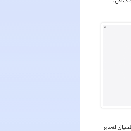
صطناعي،
 للسياق لتحرير