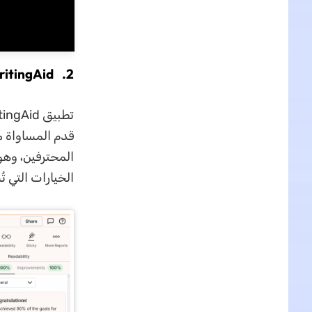
2. ProWritingAid - الأداة الأكثر تشابهًا مع Grammarly
المحترفين، وه
الخيارات التي 