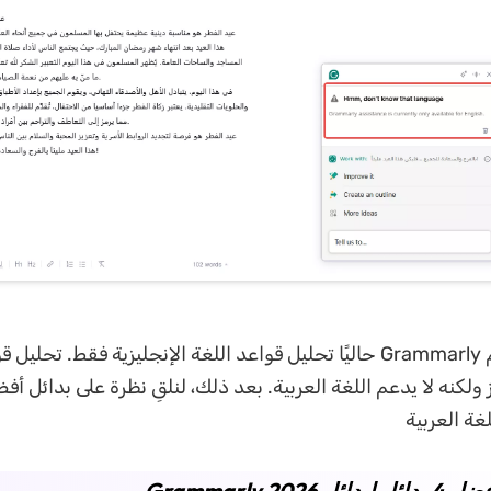
ومع ذلك، يدعم Grammarly حاليًا تحليل قواعد اللغة الإنجليزية فقط. تحل
ز ولكنه لا يدعم اللغة العربية. بعد ذلك، لنلقِ نظرة على بدائل أف
غة العربية