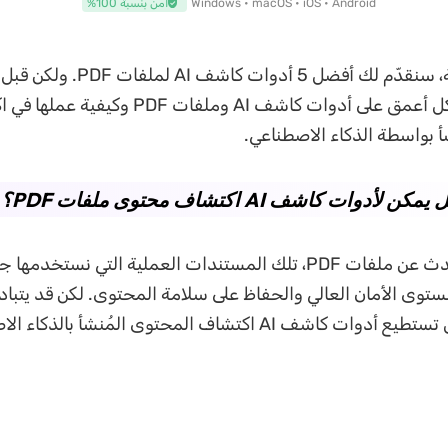
Windows • macOS • iOS • Android
آمن بنسبة 100%
في هذه المقالة، سنقدّم لك أفضل 5 أدوات 
نتعرّف أولًا بشكل أعمق على أدوات كاشف AI وملفات PDF وك
أ بواسطة الذكاء الاصطناعي.
الآن، دعونا نتحدث عن ملفات PDF، تلك المستندات العملية التي نستخد
ات PDF بمستوى الأمان العالي والحفاظ على سلامة المحتوى. لكن قد يتبا
سؤال مهم: هل تستطيع أدوات كاشف AI اكتشاف المحتوى المُنشأ ب