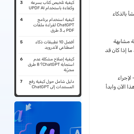
كيفية تلخيص كتاب بسرعة
وكفاءة باستخدام UPDF AI
 بالذكاء
كيفية استخدام برنامج
ChatGPT لقراءة ملفات
PDF بـ 3 طرق
طريقة مشابهة
أفضل 10 تطبيقات ذكاء
اصطناعي لأندرويد
 محتواه لتحديد ما إذا كان قد
كيفية إصلاح مشكلة عدم
استجابة ChatGPT؟ 8 طرق
مجرّبة
ى تقرير كاشف ai، يمكنك استخدام سلاحنا السري — UPDF — لإجراء
دليل شامل حول كيفية رفع
عملية الكشف. قم بتنزيل محرر PDF القوي هذا الآن وابدأ
المستندات إلى ChatGPT