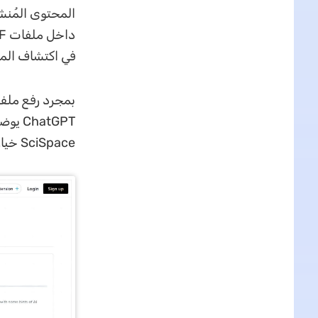
في اكتشاف المحت
atGPT
SciSpace خيارًا موثوقًا ضمن أدوات كاشف AI المتخصصة في ملفات PDF.