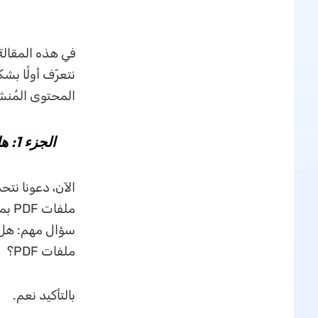
المحتوى المُنش
الجزء 1: هل يمكن لأدوات كاشف AI اكتشاف محتوى ملفات PDF؟
ملف
ملفات PDF؟
بالتأكيد نعم.