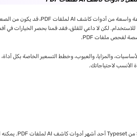
مع توفر مجموعة واسعة من أدوات كاشف AI لملفات PDF، 
ساسيات، والمزايا، والعيوب، وخطط التسعير الخاصة بكل أداة،
اة الأنسب لاحتياجاتك.
يُعد SciSpace من Typeset أحد أشهر أدو