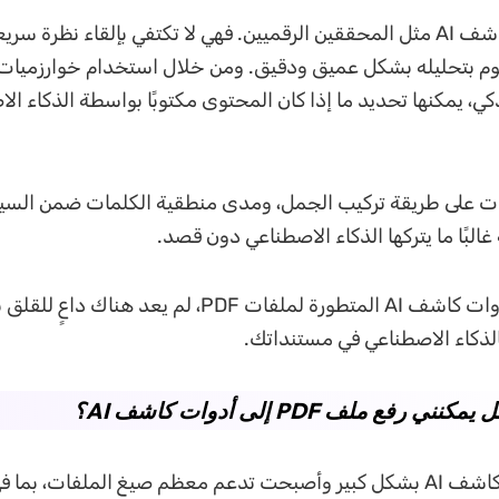
تعمل أدوات كاشف AI مثل المحققين الرقميين. فهي لا تكتفي بإلقاء نظرة سر
قوم بتحليله بشكل عميق ودقيق. ومن خلال استخدام خوارزميات
ي، يمكنها تحديد ما إذا كان المحتوى مكتوبًا بواسطة الذكاء ال
وات على طريقة تركيب الجمل، ومدى منطقية الكلمات ضمن السيا
غالبًا ما يتركها الذكاء الاصطناعي دون قصد.
وبفضل توفر أدوات كاشف AI المتطورة لملفات PDF، لم يعد ه
لذكاء الاصطناعي في مستنداتك.
تطورت أدوات كاشف AI بشكل كبير وأصبحت تدعم معظم صيغ الملفات، ب