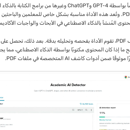
المحتوى المُنشأ بواسطة GPT-4 وChatGPT وغيرها من برامج الكتابة
داخل ملفات PDF. وتُعد هذه الأداة مناسبة بشكل خاص للمعلمين والباحثين
وى المُنشأ بالذكاء الاصطناعي في الأبحاث والواجبات الأكاديمي
بمجرد رفع ملف PDF، تقوم الأداة بفحصه وتحليله بدقة. بعد ذلك، تحصل 
Ch يوضح ما إذا كان المحتوى مكتوبًا بواسطة الذكاء الاصطناعي، مما ي