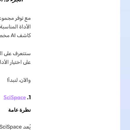
كاشف AI مخصصة لفحص ملفات PDF.
ستتعرف على الأ
على اختيار الأد
والآن، لنبدأ!
SciSpace
1.
نظرة عامة