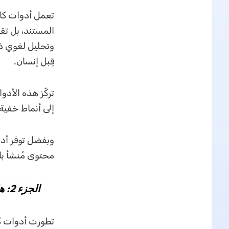
المستند، بل ت
وتحليل لغوي ذك
قِبل إنسان.
تركّز هذه الأد
إلى أنماط خفية 
محتوى مُنشأ با
الجزء 2: هل يمكنني رفع ملف PDF إلى أدوات كاشف AI؟