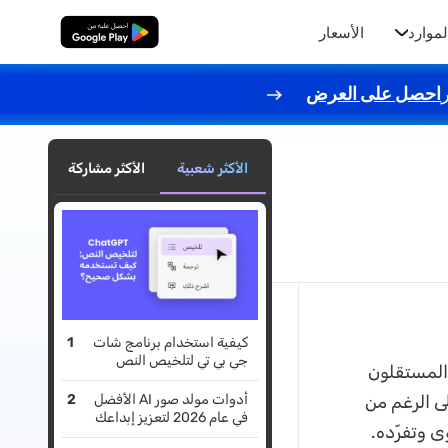
لموارد
الأسعار
تنزيل مجاني
احصل على العرض
الأكثر شعبية
الأكثر مشاركة
كيفية استخدام برنامج شات
جي بي تي لتلخيص النص
 المستقلون
ى الرغم من
أدوات مولد صور AI الأفضل
في عام 2026 لتعزيز إبداعك
ى وتفرّده.