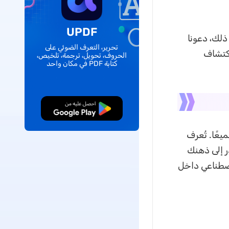
UPDF
كاشف AI لملفات PDF. ولكن قبل ذلك، دعونا
تحرير، التعرف الضوئي على
يفية عملها في اكتشاف
الحروف، تحويل، ترجمة، تلخيص،
كتابة PDF في مكان واحد
تنزيل مجاني
مها جميعًا. تُعرف
در إلى ذهنك
الذكاء الاصطناعي داخل