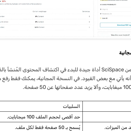
جانية
يُعد كاشف AI من SciSpace أداة جيدة للبدء في اكتشاف المحتوى المُنشأ با
أنه يأتي مع بعض القيود. في النسخة المجانية، يمكنك فقط رفع م
السلبيات
حد أقصى لحجم الملف 100 ميجابايت.
يد من الميزات.
يُسمح بـ 50 صفحة فقط لكل ملف.