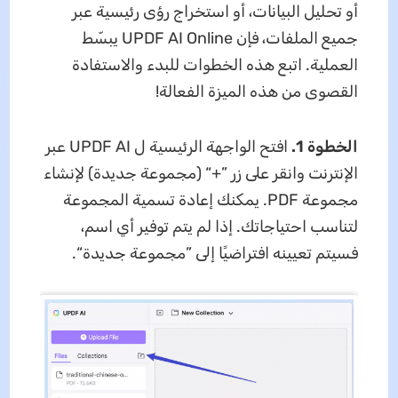
أو تحليل البيانات، أو استخراج رؤى رئيسية عبر
جميع الملفات، فإن UPDF AI Online يبسّط
العملية. اتبع هذه الخطوات للبدء والاستفادة
القصوى من هذه الميزة الفعالة!
الخطوة 1.
افتح الواجهة الرئيسية ل UPDF AI عبر
الإنترنت وانقر على زر ”+“ (مجموعة جديدة) لإنشاء
مجموعة PDF. يمكنك إعادة تسمية المجموعة
لتناسب احتياجاتك. إذا لم يتم توفير أي اسم،
فسيتم تعيينه افتراضيًا إلى ”مجموعة جديدة“.