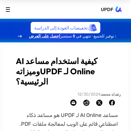
UPDF
تخفيضات العودة إلى الدراسة
: توفير للجميع · تنتهي في 8 سبتمبر
احصل على العرض
كيفية استخدام مساعد AI
Online لـ UPDFوميزاته
الرئيسية؟
رغداء محمد
12/30/2024
مساعد AI Online لـ UPDF هو مساعد ذكاء
اصطناعي قائم على الويب لمعالجة ملفات PDF.