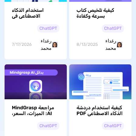
كيفية تلخيص كتاب
استخدام الذكاء
بسرعة وكفاءة
الاصطناعي في
باستخدام UPDF AI
التدريس: من تحضير
الدرس إلى تنظيم
ChatGPT
ChatGPT
ملفات الطلاب
رغداء
رغداء
7/17/2026
8/13/2025
محمد
محمد
كيفية استخدام دردشة
مراجعة MindGrasp
الذكاء الاصطناعي PDF
AI: الميزات، السعر،
مع ملفاتك: دليل عملي
التقييم، وغيرها
2026
ChatGPT
ChatGPT