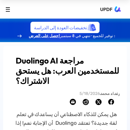
UPDF
تخفيضات العودة إلى الدراسة
: توفير للجميع · تنتهي في 8 سبتمبر
احصل على العرض
مراجعة Duolingo AI
للمستخدمين العرب: هل يستحق
الاشتراك؟
رغداء محمد
5/18/2026
هل يمكن للذكاء الاصطناعي أن يساعدك في تعلم
لغة جديدة؟ تعتقد Duolingo أن الإجابة نعم! إذا