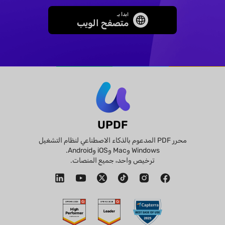
ابدأ بـ
متصفح الويب
UPDF
محرر PDF المدعوم بالذكاء الاصطناعي لنظام التشغيل
Windows وMac وiOS وAndroid.
ترخيص واحد، جميع المنصات.