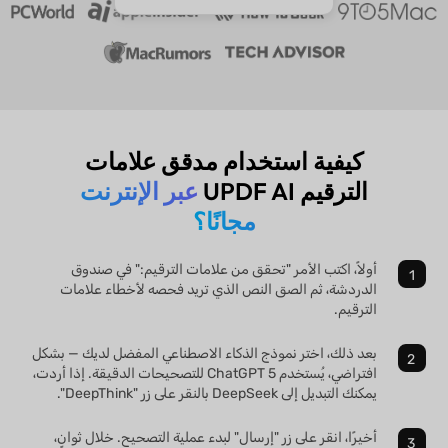
ويندوز
iOS وiPadOS
أندرويد
كيفية استخدام مدقق علامات
الترقيم UPDF AI
عبر الإنترنت
مجانًا؟
أولاً، اكتب الأمر "تحقق من علامات الترقيم:" في صندوق
الدردشة، ثم الصق النص الذي تريد فحصه لأخطاء علامات
الترقيم.
بعد ذلك، اختر نموذج الذكاء الاصطناعي المفضل لديك — بشكل
افتراضي، يُستخدم ChatGPT 5 للتصحيحات الدقيقة. إذا أردت،
يمكنك التبديل إلى DeepSeek بالنقر على زر "DeepThink".
أخيرًا، انقر على زر "إرسال" لبدء عملية التصحيح. خلال ثوانٍ،