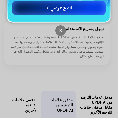
يضمن نتائج دقيقة تعزز وضوح كتابتك، مما يجعل نصك مصقولًا واحترافيًا
بدون أي أخطاء.
افتح عرضي
سهل وسريع الاستخدام
مدقق علامات الترقيم من UPDF AI بسيط وفعال. فقط الصق نصك عبر
الإنترنت، وسيكتشف الأداة بسرعة أخطاء علامات الترقيم ويصححها. إنه
سريع وبديهي وسلس، مما يوفر تجربة سلسة لجميع المستخدمين. مع دعم
متعدد المنصات على ويندوز، ماك، أندرويد، وiOS، يمكنك الوصول إليه في
أي وقت وأي مكان.
مدقق علامات الترقيم
مدقق علامات
مدققي علامات
من UPDF AI
الترقيم من
الترقيم
مقابل مدققي علامات
UPDF AI
الآخرين
الترقيم الآخرين