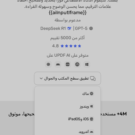
بنصك. سيقوم الذكاء الاصطناعي فورًا بتحديد وتصحيح أخطاء
علامات الترقيم، مما يحسن الوضوح وسهولة القراءة.
{{aiInputIframe}}
مدعوم بواسطة
DeepSeek R1
GPT-5 |
أكثر من 5000 تقييم
4.8
متوفر على UPDF AI على
تطبيق سطح المكتب والجوال
4M+
مستخدم،
100M+
من أخطاء الترقيم تم تصحيحها، موثوق
به من قبل أبرز وسائل الإعلام:
ماك