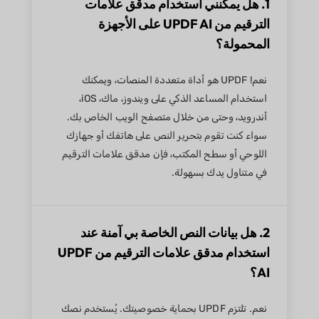
1. هل يمكنني استخدام مدقق علامات
الترقيم من UPDF AI على الأجهزة
المحمولة؟
نعم! UPDF هو أداة متعددة المنصات، ويمكنك
استخدام المساعد الذكي على ويندوز، ماك، iOS،
أندرويد، وحتى من خلال متصفح الويب الخاص بك.
سواء كنت تقوم بتحرير النص على هاتفك أو جهازك
اللوحي أو سطح المكتب، فإن مدقق علامات الترقيم
في متناول يدك بسهولة.
2. هل بيانات النص الخاصة بي آمنة عند
استخدام مدقق علامات الترقيم من UPDF
AI؟
نعم. تلتزم UPDF بحماية خصوصيتك. يُستخدم نصك