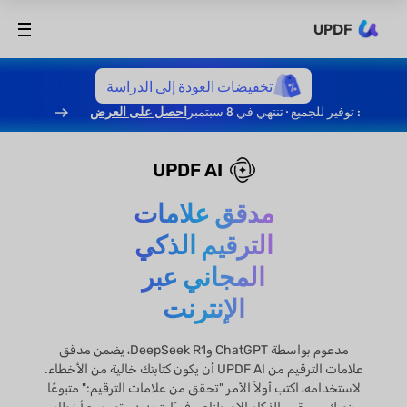
UPDF
تخفيضات العودة إلى الدراسة
: توفير للجميع · تنتهي في 8 سبتمبر
احصل على العرض
UPDF AI
مدقق علامات
الترقيم الذكي
المجاني عبر
الإنترنت
مدعوم بواسطة ChatGPT وDeepSeek R1، يضمن مدقق
علامات الترقيم من UPDF AI أن يكون كتابتك خالية من الأخطاء.
لاستخدامه، اكتب أولاً الأمر "تحقق من علامات الترقيم:" متبوعًا