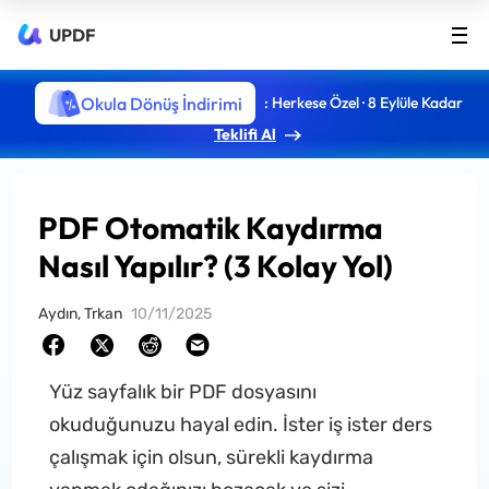
UPDF
Okula Dönüş İndirimi
: Herkese Özel · 8 Eylüle Kadar
Teklifi Al
PDF Otomatik Kaydırma
Nasıl Yapılır? (3 Kolay Yol)
Aydın, Trkan
10/11/2025
Yüz sayfalık bir PDF dosyasını
okuduğunuzu hayal edin. İster iş ister ders
çalışmak için olsun, sürekli kaydırma