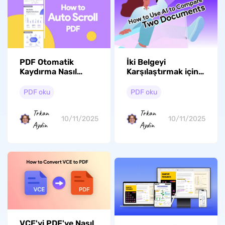
PDF Otomatik
İki Belgeyi
Kaydırma Nasıl
Karşılaştırmak için
Yapılır? (3 Kolay Yol)
Yapay Zeka Nasıl
Kullanılır? (Resimli
PDF oku
PDF oku
Detaylı Kılavuzlar)
Trkan
Trkan
10/11/2025
10/11/2025
Aydin
Aydin
VCE'yi PDF'ye Nasıl