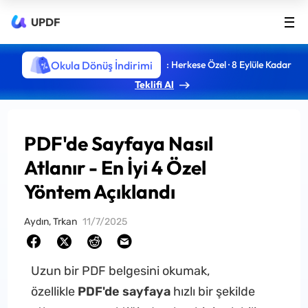
UPDF
Okula Dönüş İndirimi
: Herkese Özel · 8 Eylüle Kadar
Teklifi Al
PDF'de Sayfaya Nasıl
Atlanır - En İyi 4 Özel
Yöntem Açıklandı
Aydın, Trkan
11/7/2025
Uzun bir PDF belgesini okumak,
özellikle
PDF'de sayfaya
hızlı bir şekilde