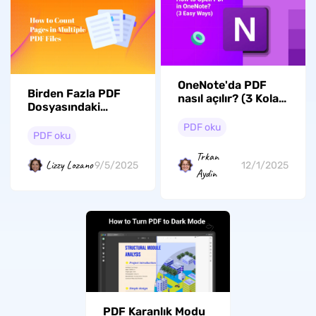
OneNote'da PDF
Birden Fazla PDF
nasıl açılır? (3 Kolay
Dosyasındaki
Yol)
Sayfaları Sayma: Üç
PDF oku
Kolay Yöntem
PDF oku
Trkan
Lizzy Lozano
9/5/2025
12/1/2025
Aydin
PDF Karanlık Modu