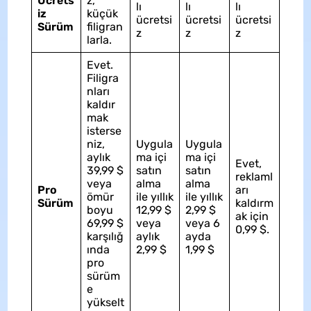
Ücrets
z,
lı
lı
lı
iz
küçük
ücretsi
ücretsi
ücretsi
Sürüm
filigran
z
z
z
larla.
Evet.
Filigra
nları
kaldır
mak
isterse
niz,
Uygula
Uygula
aylık
ma içi
ma içi
Evet,
39,99 $
satın
satın
reklaml
veya
alma
alma
Pro
arı
ömür
ile yıllık
ile yıllık
Sürüm
kaldırm
boyu
12,99 $
2,99 $
ak için
69,99 $
veya
veya 6
0,99 $.
karşılığ
aylık
ayda
ında
2,99 $
1,99 $
pro
sürüm
e
yükselt