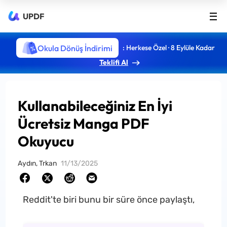
UPDF
Okula Dönüş İndirimi
: Herkese Özel · 8 Eylüle Kadar
Teklifi Al
Kullanabileceğiniz En İyi
Ücretsiz Manga PDF
Okuyucu
Aydın, Trkan
11/13/2025
Reddit'te biri bunu bir süre önce paylaştı,