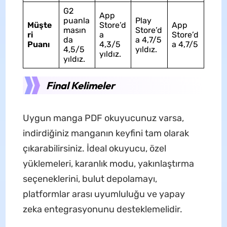
G2
App
puanla
Play
Müşte
Store’d
App
masın
Store’d
ri
a
Store’d
da
a 4,7/5
Puanı
4,3/5
a 4,7/5
4,5/5
yıldız.
yıldız.
yıldız.
Final Kelimeler
Uygun manga PDF okuyucunuz varsa,
indirdiğiniz manganın keyfini tam olarak
çıkarabilirsiniz. İdeal okuyucu, özel
yüklemeleri, karanlık modu, yakınlaştırma
seçeneklerini, bulut depolamayı,
platformlar arası uyumluluğu ve yapay
zeka entegrasyonunu desteklemelidir.