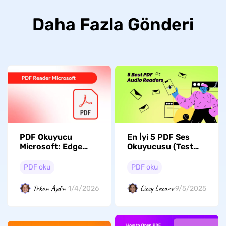
Daha Fazla Gönderi
PDF Okuyucu
En İyi 5 PDF Ses
Microsoft: Edge
Okuyucusu (Test
ihtiyaçlarınız için
Edildi)
yeterli mi?
PDF oku
PDF oku
Trkan Aydin
Lizzy Lozano
1/4/2026
9/5/2025