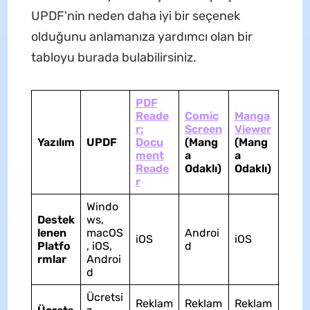
UPDF'nin neden daha iyi bir seçenek
olduğunu anlamanıza yardımcı olan bir
tabloyu burada bulabilirsiniz.
PDF
Reade
Comic
Manga
r:
Screen
Viewer
Yazılım
UPDF
Docu
(Mang
(Mang
ment
a
a
Reade
Odaklı)
Odaklı)
r
Windo
Destek
ws,
lenen
macOS
Androi
iOS
iOS
Platfo
, iOS,
d
rmlar
Androi
d
Ücretsi
Reklam
Reklam
Reklam