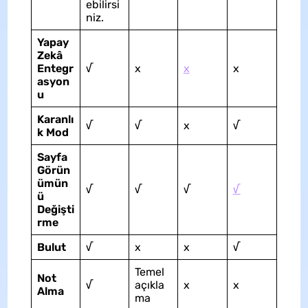
ebilirsi
niz.
Yapay
Zekâ
Entegr
√
x
x
x
asyon
u
Karanlı
√
√
x
√
k Mod
Sayfa
Görün
ümün
√
√
√
√
ü
Değişti
rme
Bulut
√
x
x
√
Temel
Not
√
açıkla
x
x
Alma
ma