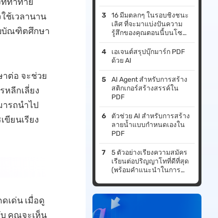
ที่ท้าทาย
าจใช้เวลานาน
16 มีมตลกๆ ในรอบชิงชนะ
เลิศ ที่จะมาแบ่งปันความ
ับบัณฑิตศึกษา
รู้สึกของคุณตอนนี้บนโซ
เชียลมีเดีย
เอเจนต์สรุปบุ๊กมาร์ก PDF
ด้วย AI
ษาต่อ จะช่วย
AI Agent สำหรับการสร้าง
สติกเกอร์สร้างสรรค์ใน
รหลีกเลี่ยง
PDF
ามารถนำไป
ตัวช่วย AI สำหรับการสร้าง
เขียนเรียง
ลายน้ำแบบกำหนดเองใน
PDF
5 ตัวอย่างเรียงความสมัคร
เรียนต่อปริญญาโทที่ดีที่สุด
(พร้อมคำแนะนำในการ
เขียนเรียงความ)
ดเด่น เมื่อดู
ับ คุณจะเห็น