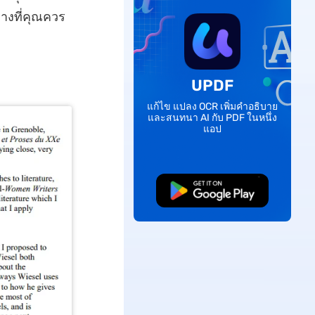
ย่างที่คุณควร
UPDF
แก้ไข แปลง OCR เพิ่มคำอธิบาย
และสนทนา AI กับ PDF ในหนึ่ง
แอป
ดาวน์โหลดฟรี