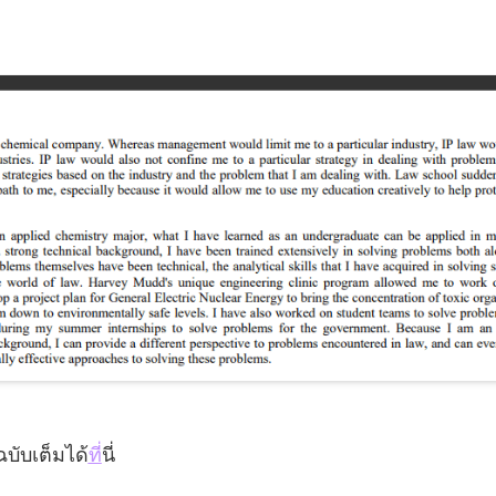
บับเต็มได้
ที่
นี่