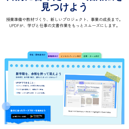
見つけよう
授業準備や教材づくり、新しいプロジェクト、事業の成長まで。
UPDFが、学びと仕事の文書作業をもっとスムーズにします。
学生・研究者向け
教職員向け
ビジネスパーソン向け
企業・チーム向け
新学期を、余裕を持って迎えよう
新学期前、教科書や論文、資料がたまっていませんか？
UPDFでできること：
30ページの論文も、授業前に要点を把握。
PDFに直接質問して、疑問をすぐ解消。
学習ノートに注釈を付け、まとめて整理。
自分に合ったワークフローを始めよう
お得なプランを見る
無料ダウンロード