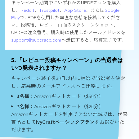
キャンペーン期間中にいずれかのUPDFプランを購入
し、
Reddit
、
Trustpilot
、
App Store
、または
Google
Play
でUPDFを使用した率直な感想を投稿してくださ
い。投稿後、レビュー画面のスクリーンショット、
UPDFの注文番号、購入時に使用したメールアドレスを
support@superace.com
へ送信すると、応募完了です。
5. 「レビュー投稿キャンペーン」の当選者は
いつ発表されますか？
キャンペーン終了後30日以内に抽選で当選者を決定
し、応募時のメールアドレスへご連絡します。
3名様：
Amazonギフトカード（$50分）
7名様：
Amazonギフトカード（$20分）
Amazonギフトカードを利用できない地域では、代替
賞品として
IvyCraftベーシックプラン
をお選びいた
だけます。