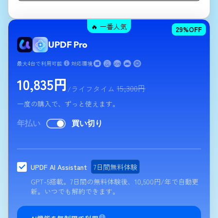
🔥 一番人気
29
%OFF
UPDF Pro
最大4台で利用可能
対応環境
10,835
円
15,300
円
/ライフタイム
一度の購入で、ずっと使えます。
年払い
買い切り
UPDF AI Assistant
7日間無料体験
GPT-5搭載。7日間の無料体験後、
10,500
円
/年
で自動更
新。いつでも解約できます。