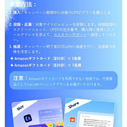
参加方法：
1. 購入：
キャンペーン期間中に対象のUPDFプランを購入しま
す。
2. 投稿・応募：
対象サイトにレビューを投稿します。
投稿画面の
スクリーンショット、UPDFの注文番号、
購入時に使用したメ
ールアドレスを添えて、
カスタマーサポート
へ送信してくださ
い。
3. 抽選：
キャンペーン終了後30日以内に抽選を行い、当選者10名
様を決定します。
Amazonギフトカード（$50分）× 3名様
Amazonギフトカード（$20分）× 7名様
注意：
Amazonギフトカードを利用できない地域では、
代替賞
品としてIvyCraftベーシックプランをお選びいただけます。