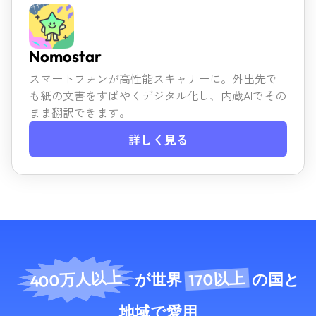
Nomostar
スマートフォンが高性能スキャナーに。外出先で
も紙の文書を
すばやくデジタル化し、内蔵AIでその
まま翻訳できます。
詳しく見る
400万人以上
170以上
が世界
の国と
地域
で愛用