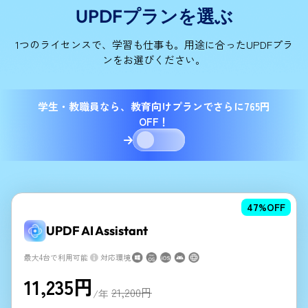
UPDFプランを選ぶ
1つのライセンスで、学習も仕事も。用途に合ったUPDFプラ
ンをお選びください。
学生・教職員なら、教育向けプランでさらに765円
OFF！
47
%OFF
UPDF AI Assistant
最大4台で利用可能
対応環境
11,235
円
21,200
円
/年