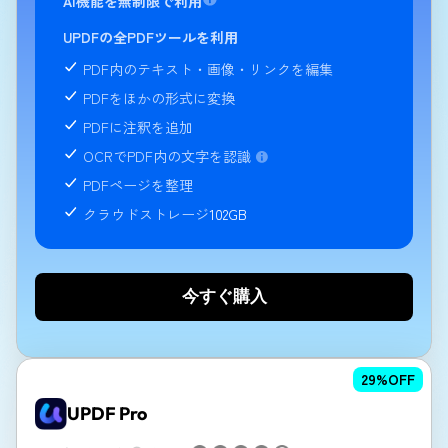
AI機能を無制限で利用
UPDFの全PDFツールを利用
PDF内のテキスト・画像・リンクを編集
PDFをほかの形式に変換
PDFに注釈を追加
OCRでPDF内の文字を認識
PDFページを整理
クラウドストレージ
102GB
今すぐ購入
29
%OFF
UPDF Pro