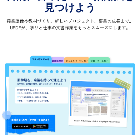
見つけよう
授業準備や教材づくり、新しいプロジェクト、事業の成長まで。
UPDFが、学びと仕事の文書作業をもっとスムーズにします。
学生・研究者向け
教職員向け
ビジネスパーソン向け
企業・チーム向け
新学期を、余裕を持って迎えよう
新学期前、教科書や論文、資料がたまっていませんか？
UPDFでできること：
30ページの論文も、授業前に要点を把握。
PDFに直接質問して、疑問をすぐ解消。
学習ノートに注釈を付け、まとめて整理。
自分に合ったワークフローを始めよう
お得なプランを見る
無料ダウンロード