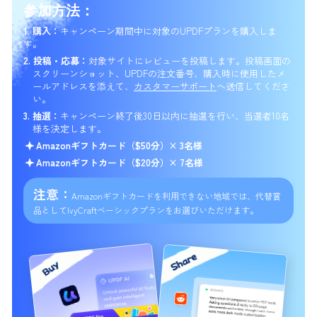
参加方法：
1. 購入：
キャンペーン期間中に対象のUPDFプランを購入しま
す。
2. 投稿・応募：
対象サイトにレビューを投稿します。
投稿画面の
スクリーンショット、UPDFの注文番号、
購入時に使用したメ
ールアドレスを添えて、
カスタマーサポート
へ送信してくださ
い。
3. 抽選：
キャンペーン終了後30日以内に抽選を行い、当選者10名
様を決定します。
Amazonギフトカード（$50分）× 3名様
Amazonギフトカード（$20分）× 7名様
注意：
Amazonギフトカードを利用できない地域では、
代替賞
品としてIvyCraftベーシックプランをお選びいただけます。