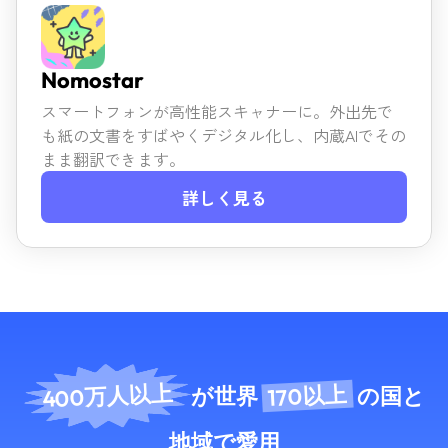
Nomostar
スマートフォンが高性能スキャナーに。外出先で
も紙の文書を
すばやくデジタル化し、内蔵AIでその
まま翻訳できます。
詳しく見る
400万人以上
170以上
が世界
の国と
地域
で愛用