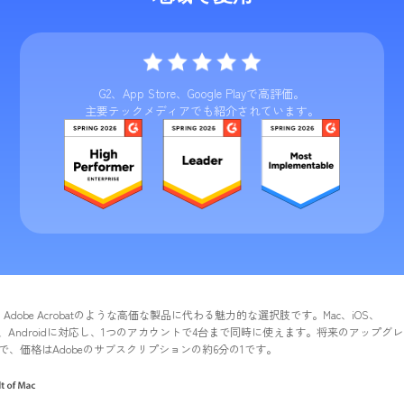
G2、App Store、Google Playで高評価。
主要テックメディアでも紹介されています。
 Acrobatのような高価な製品に代わる魅力的な選択肢です。Mac、iOS、
droidに対応し、1つのアカウントで4台まで同時に使えます。将来のアップグレー
dobeのサブスクリプションの約6分の1です。