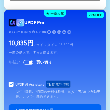
🔥 一番人気
29
%OFF
UPDF Pro
最大4台で利用可能
対応環境
10,835
円
15,300
円
/ライフタイム
一度の購入で、ずっと使えます。
年払い
買い切り
UPDF AI Assistant
7日間無料体験
GPT-5搭載。7日間の無料体験後、
10,500
円
/年
で自動更
新。いつでも解約できます。