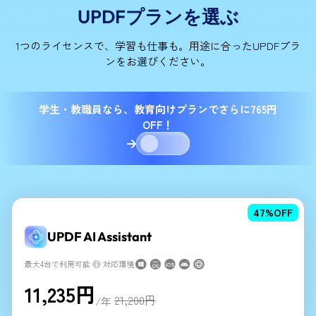
UPDFプランを選ぶ
1つのライセンスで、学習も仕事も。用途に合ったUPDFプラ
ンをお選びください。
学生・教職員なら、教育向けプランでさらに765円
OFF！
47
%OFF
UPDF AI Assistant
最大4台で利用可能
対応環境
11,235
円
21,200
円
/年