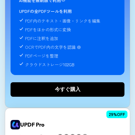
AI機能を無制限で利用
UPDFの全PDFツールを利用
PDF内のテキスト・画像・リンクを編集
PDFをほかの形式に変換
PDFに注釈を追加
OCRでPDF内の文字を認識
PDFページを整理
クラウドストレージ
102GB
今すぐ購入
29
%OFF
UPDF Pro