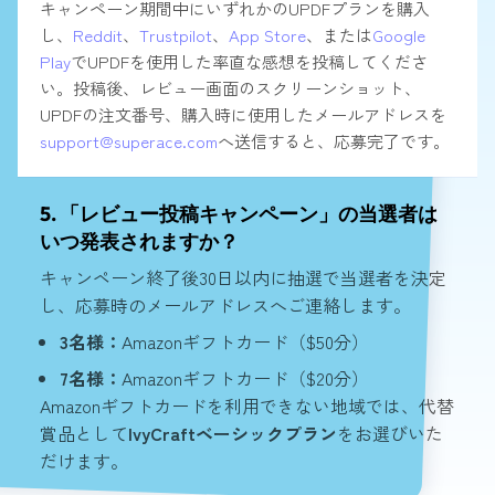
キャンペーン期間中にいずれかのUPDFプランを購入
し、
Reddit
、
Trustpilot
、
App Store
、または
Google
Play
でUPDFを使用した率直な感想を投稿してくださ
い。投稿後、レビュー画面のスクリーンショット、
UPDFの注文番号、購入時に使用したメールアドレスを
support@superace.com
へ送信すると、応募完了です。
5. 「レビュー投稿キャンペーン」の当選者は
いつ発表されますか？
キャンペーン終了後30日以内に抽選で当選者を決定
し、応募時のメールアドレスへご連絡します。
3名様：
Amazonギフトカード（$50分）
7名様：
Amazonギフトカード（$20分）
Amazonギフトカードを利用できない地域では、代替
賞品として
IvyCraftベーシックプラン
をお選びいた
だけます。