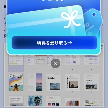
#9 画像をページとして挿入
ページを整理する際に、PDFに画像を新しいページ
として挿入できるようになりました。上部のツール
バーから「
挿入
」をクリックし、 「ページ整理」
機能から「
画像から」を選択してください。
特典を受け取る