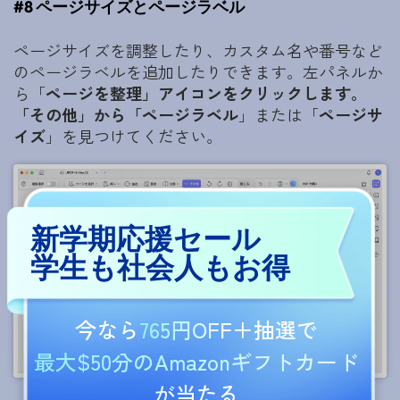
#8 ページサイズとページラベル
ページサイズを調整したり、カスタム名や番号など
のページラベルを追加したりできます。左パネルか
ら「
ページを整理」アイコンをクリックします。
「
その他」から「
ページラベル
」または「
ページサ
イズ
」を見つけてください。
新学期応援セール
学生も社会人もお得
今なら
765円OFF
＋抽選で
最大$50分のAmazonギフトカード
が当たる