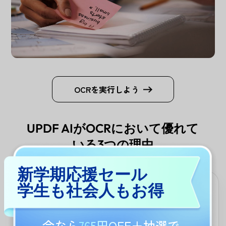
OCRを実行しよう
UPDF AIがOCRにおいて優れて
いる3つの理由
新学期応援セール
学生も社会人もお得
スキャンPDFと画像に対応
スキャンされたPDFと画像の両方からテキストを簡単に抽出でき
ます。メモ、レシート、あらゆる印刷物をデジタル化するのに最
今なら
765円OFF
＋抽選で
適です。