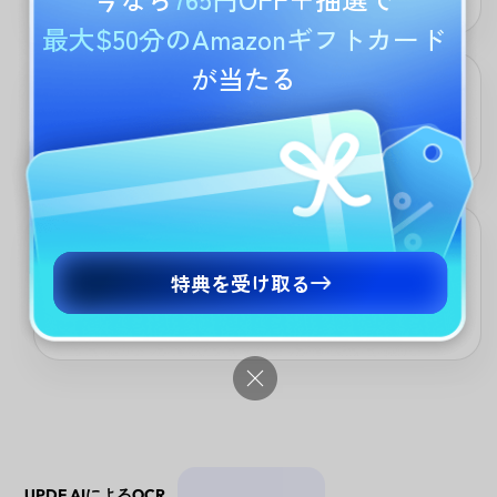
最大$50分のAmazonギフトカード
が当たる
編集可能ファイルへのワンステップ変換
スキャンされたPDFをWord、Excel、またはPowerPointに即座に変
換します。UPDF AIはOCRと変換をワンクリックで実行します。
グローバルチームのための即時翻訳
特典を受け取る
スキャンされた文書をアップロードしてすぐに翻訳できます。追
加のOCRやサードパーティツールは不要で、国境を越えた連携に
最適です。
UPDF AIによるOCR