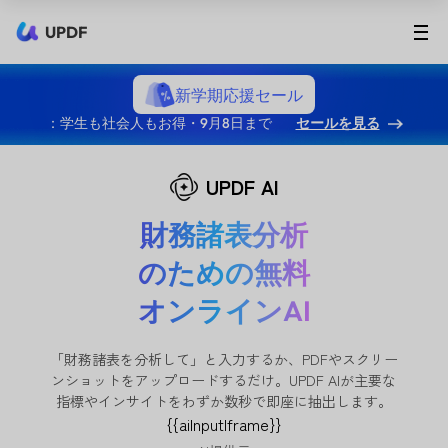
UPDF
新学期応援セール
：学生も社会人もお得・9月8日まで
セールを見る
UPDF AI
財務諸表分析
のための無料
オンラインAI
「財務諸表を分析して」と入力するか、PDFやスクリー
ンショットをアップロードするだけ。UPDF AIが主要な
指標やインサイトをわずか数秒で即座に抽出します。
{{aiInputIframe}}