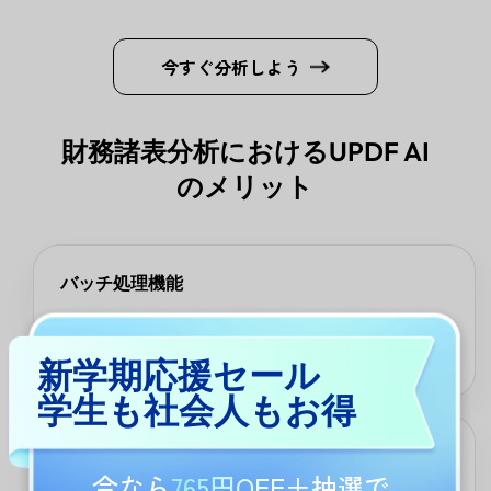
今すぐ分析しよう
財務諸表分析におけるUPDF AI
のメリット
バッチ処理機能
複数のファイルを一度に処理し、効率的にインサイトを生成しま
す。ワークフローを簡素化し、データの比較や主要な指標の抽出
を容易にします。
新学期応援セール
学生も社会人もお得
柔軟なカスタマイズ
今なら
765円OFF
＋抽選で