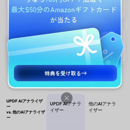
コスト構造、収益成長、運転資本、債務管理など、最も重要な指
標に焦点を当てることができます。UPDF AIは、重要なインサイ
最大$50分のAmazonギフトカード
トを強調するように分析を調整します。
が当たる
多言語サポート
あらゆる言語の財務諸表を分析可能です。UPDF AIは国際的なド
キュメント全体で正確なインサイトを提供するため、グローバル
チームやクロスボーダーの財務分析に最適です。
特典を受け取る
UPDF AIアナライザ
UPDF AIアナラ
他のAIアナラ
ー
イザー
イザー
vs. 他のAIアナライザ
ー