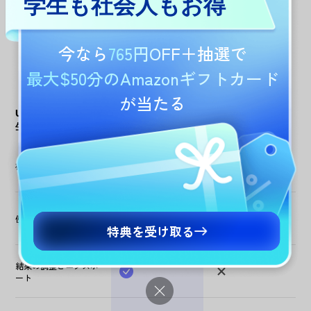
学生も社会人もお得
今すぐ生成
今なら
765円OFF
＋抽選で
最大$50分のAmazonギフトカード
が当たる
UPDF AIニュース記事
生成ツールと他のAIツールの比較
機能
UPDF AI
他のAIツール
使いやすさ
特典を受け取る
結果の調整とエクスポ
ート