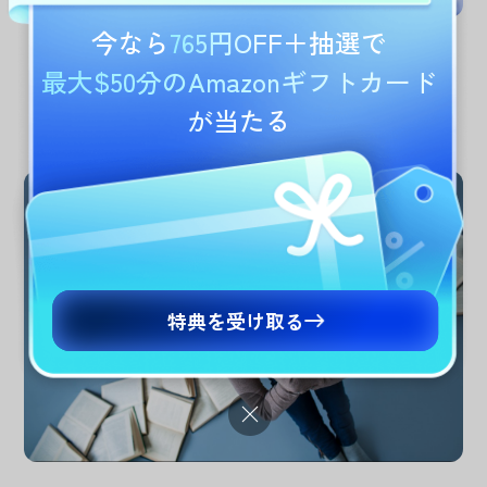
今なら
765円OFF
＋抽選で
最大$50分のAmazonギフトカード
読む作業から意思決定へ進める
が当たる
長文読解とメモ取りの時間を減らし、分析、提案、意思決定に
使える初稿をすばやく作成できます。
特典を受け取る