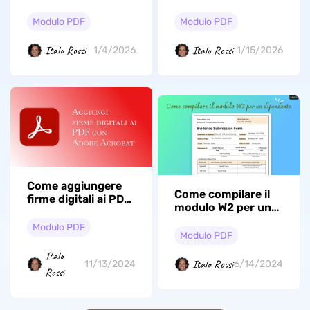
PDF? (5 Metodi
un PDF? 9 metodi
Collaudati)
comprovati
Modulo PDF
Modulo PDF
Italo Rossi
Italo Rossi
1/4/2026
1/15/2026
Come aggiungere
Come compilare il
firme digitali ai PDF
modulo W2 per un
con Adobe Acrobat
dipendente
online e offline?
Modulo PDF
Modulo PDF
Italo
Italo Rossi
11/13/2024
6/14/2024
Rossi