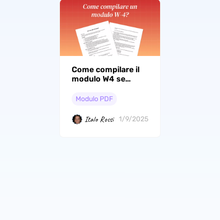
Come compilare il
modulo W4 se
sposati ed entrambi
lavoratori?
Modulo PDF
Italo Rossi
1/9/2025