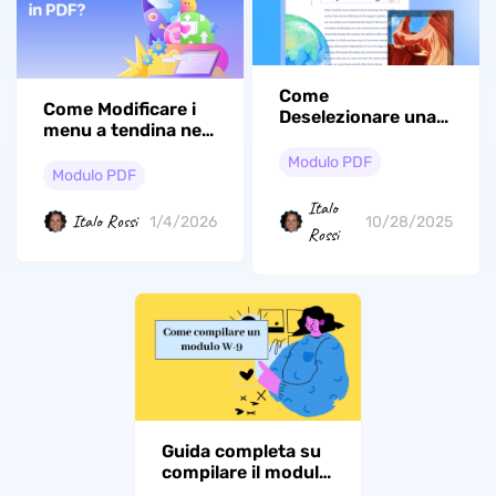
Come
Come Modificare i
Deselezionare una
menu a tendina nei
Casella in un PDF?
PDF? (5 Metodi
(3 Metodi Testati)
Modulo PDF
Collaudati)
Modulo PDF
Italo
Italo Rossi
1/4/2026
10/28/2025
Rossi
Guida completa su
compilare il modulo
W-9