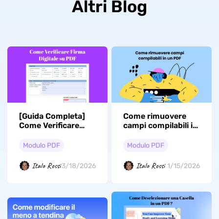
Altri Blog
[Guida Completa]
Come rimuovere
Come Verificare
campi compilabili in
Firma Digitale su
un PDF? 9 metodi
PDF?
comprovati
Modulo PDF
Modulo PDF
Italo Rossi
Italo Rossi
3/18/2026
1/15/2026