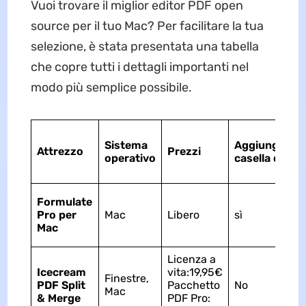
Vuoi trovare il miglior editor PDF open
source per il tuo Mac? Per facilitare la tua
selezione, è stata presentata una tabella
che copre tutti i dettagli importanti nel
modo più semplice possibile.
Sistema
Aggiungi
nuo
Attrezzo
Prezzi
operativo
casella di tes
Formulate
Pro per
Mac
Libero
sì
Mac
Licenza a
Icecream
vita:19,95€
Finestre,
PDF Split
Pacchetto
No
Mac
& Merge
PDF Pro: