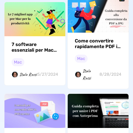
Come convertire
7 software
rapidamente PDF in
essenziali per Mac
JPG su Mac?
che ogni utente
Mac
Mac dovrebbe avere
Mac
Italo
Italo Rossi
5/27/2024
8/28/2024
Rossi