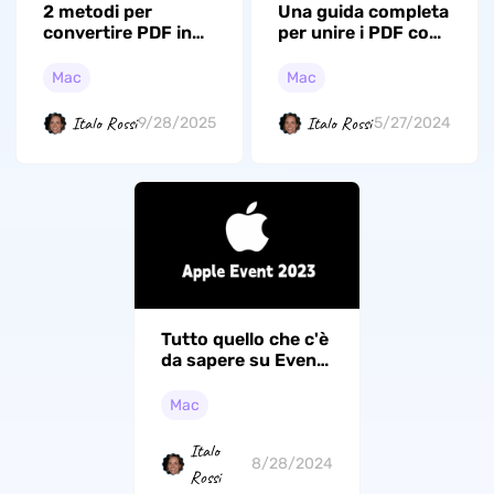
2 metodi per
Una guida completa
convertire PDF in
per unire i PDF con
PNG su Mac
Anteprima
Mac
Mac
Italo Rossi
Italo Rossi
9/28/2025
5/27/2024
Tutto quello che c'è
da sapere su Eventi
Apple
Mac
Italo
8/28/2024
Rossi