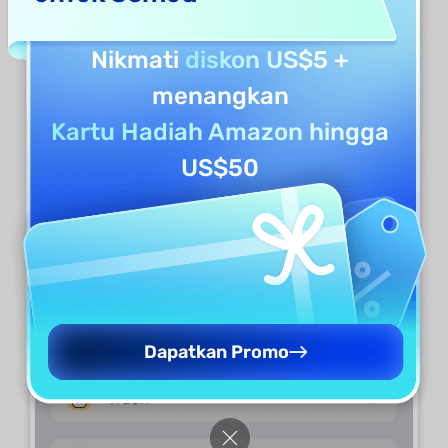
Nikmati
diskon US$5
+
menangkan
Kartu Hadiah Amazon hingga
US$50
Dapatkan Promo