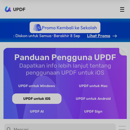
UPDF
Promo Kembali ke Sekolah
: Diskon untuk Semua · Berakhir 8 Sep
Lihat Promo
Panduan Pengguna UPDF
Dapatkan info lebih lanjut tentang
penggunaan UPDF untuk iOS
UPDF untuk Windows
UPDF untuk Mac
UPDF untuk iOS
UPDF untuk Android
UPDF AI
UPDF Sign