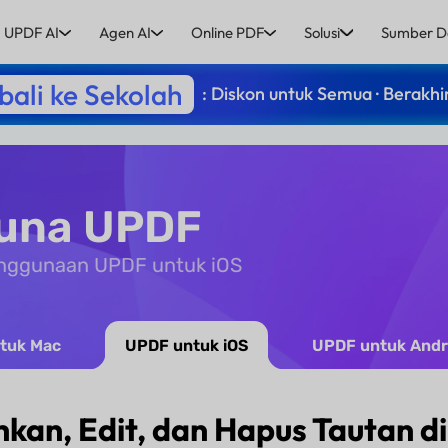
UPDF AI
Agen AI
Online PDF
Solusi
Sumber D
ali ke Sekolah
: Diskon untuk Semua · Berakhi
una UPDF
penggunaan UPDF untuk iOS
tuk Mac
UPDF untuk iOS
UPDF untuk Andr
an, Edit, dan Hapus Tautan di