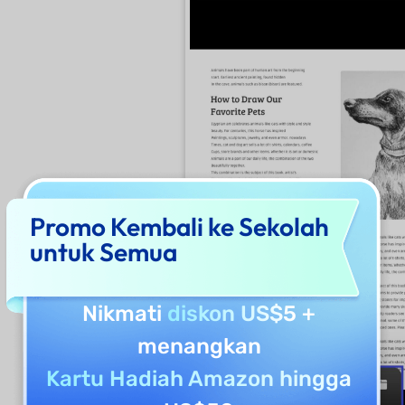
Promo Kembali ke Sekolah
untuk Semua
Nikmati
diskon US$5
+
menangkan
Kartu Hadiah Amazon hingga