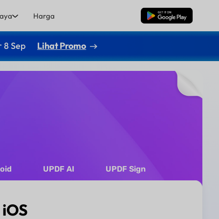
aya
Harga
Unduh Gratis
r 8 Sep
Lihat Promo
oid
UPDF AI
UPDF Sign
 iOS