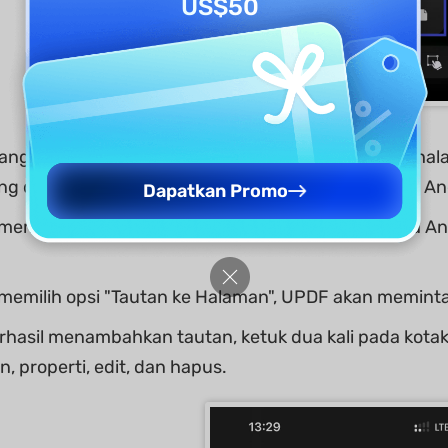
US$50
 yang Anda inginkan dan tambahkan hyperlink atau hala
ng disematkan akan muncul di bagian tengah layar An
Dapatkan Promo
 memilih opsi "Tautkan ke Web", UPDF akan meminta 
memilih opsi "Tautan ke Halaman", UPDF akan memint
rhasil menambahkan tautan, ketuk dua kali pada kota
in, properti, edit, dan hapus.