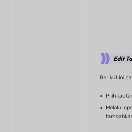
Edit T
Berikut ini 
Pilih taut
Melalui op
tambahka