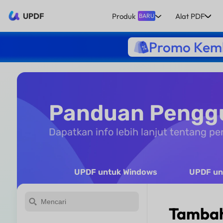
UPDF
Produk
Alat PDF
BARU
Promo Kemb
Panduan Pengg
Dapatkan info lebih lanjut tentang 
UPDF untuk Windows
UPDF un
Tambahk