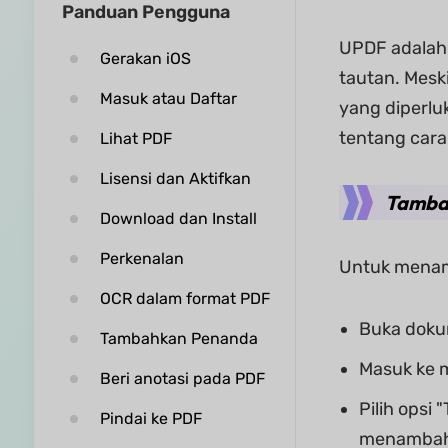
Panduan Pengguna
UPDF adalah
Gerakan iOS
tautan. Mesk
Masuk atau Daftar
yang diperlu
tentang car
Lihat PDF
Lisensi dan Aktifkan
Tamba
Download dan Install
Perkenalan
Untuk menamb
OCR dalam format PDF
Buka doku
Tambahkan Penanda
Masuk ke m
Beri anotasi pada PDF
Pilih opsi
Pindai ke PDF
menambah