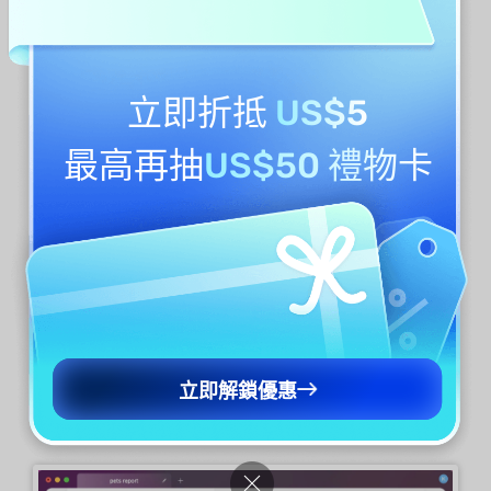
v=_67IeA67Y1M%3Fversion%3D3%26rel%3D1%26sh
owsearch%3D0%26showinfo%3D1%26iv_load_poli
cy%3D1%26fs%3D1%26hl%3Den-
NZ%26autohide%3D2%26wmode%3Dtransparent
立即折抵
US$5
C. 解釋 PDF
最高再抽
US$50 禮物卡
PDF 通常包含複雜的描述，讀者難以理解。詢問
PDF 模式可以透過智慧分析內容並提供簡化的解
釋來提供幫助。
選擇並複製您想要進一步闡述的文字/段落。
在UPDF AI 側邊欄的
“詢問 PDF”
標籤下，在聊
立即解鎖優惠
天框中輸入“
說明：[在此處貼上複製的文字/段
落] ”，然後按
Enter
。