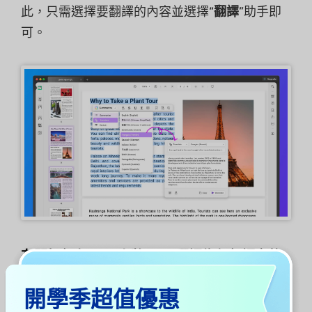
此，只需選擇要翻譯的內容並選擇“
翻譯
”助手即
可。
有關如何在 Mac 上將 PDF 翻譯為任何語言的
影片教學
開學季超值優惠
https://youtube.com/watch?